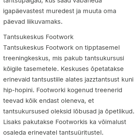
tantsupaigad, kus saad vabaneda
igapäevastest muredest ja muuta oma
päevad liikuvamaks.
Tantsukeskus Footwork
Tantsukeskus Footwork on tipptasemel
treeningkeskus, mis pakub tantsukursusi
kõigile tasemetele. Keskuses õpetatakse
erinevaid tantsustiile alates jazztantsust kuni
hip-hopini. Footworki kogenud treenerid
teevad kõik endast oleneva, et
tantsukursused oleksid lõbusad ja õpetlikud.
Lisaks pakutakse Footworkis ka võimalust
osaleda erinevatel tantsuüritustel.