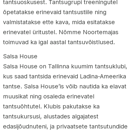
tantsuoskusest. Tantsugrupi treeningutel
õpetatakse erinevaid tantsustiile ning
valmistatakse ette kava, mida esitatakse
erinevatel üritustel. Nõmme Noortemajas
toimuvad ka igal aastal tantsuvõistlused.
Salsa House
Salsa House on Tallinna kuumim tantsuklubi,
kus saad tantsida erinevaid Ladina-Ameerika
tantse. Salsa House’is võib nautida ka elavat
muusikat ning osaleda erinevatel
tantsuõhtutel. Klubis pakutakse ka
tantsukursusi, alustades algajatest
edasijõudnuteni, ja privaatsete tantsutundide