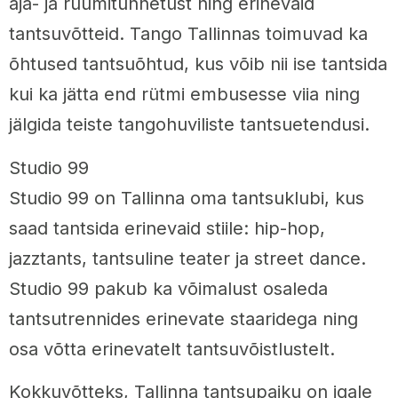
aja- ja ruumitunnetust ning erinevaid
tantsuvõtteid. Tango Tallinnas toimuvad ka
õhtused tantsuõhtud, kus võib nii ise tantsida
kui ka jätta end rütmi embusesse viia ning
jälgida teiste tangohuviliste tantsuetendusi.
Studio 99
Studio 99 on Tallinna oma tantsuklubi, kus
saad tantsida erinevaid stiile: hip-hop,
jazztants, tantsuline teater ja street dance.
Studio 99 pakub ka võimalust osaleda
tantsutrennides erinevate staaridega ning
osa võtta erinevatelt tantsuvõistlustelt.
Kokkuvõtteks, Tallinna tantsupaiku on igale