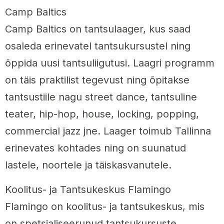
Camp Baltics
Camp Baltics on tantsulaager, kus saad
osaleda erinevatel tantsukursustel ning
õppida uusi tantsuliigutusi. Laagri programm
on täis praktilist tegevust ning õpitakse
tantsustiile nagu street dance, tantsuline
teater, hip-hop, house, locking, popping,
commercial jazz jne. Laager toimub Tallinna
erinevates kohtades ning on suunatud
lastele, noortele ja täiskasvanutele.
Koolitus- ja Tantsukeskus Flamingo
Flamingo on koolitus- ja tantsukeskus, mis
on spetsialiseerunud tantsukursuste