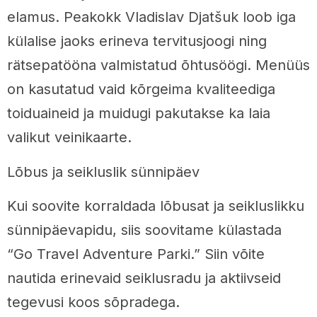
elamus. Peakokk Vladislav Djatšuk loob iga
külalise jaoks erineva tervitusjoogi ning
rätsepatööna valmistatud õhtusöögi. Menüüs
on kasutatud vaid kõrgeima kvaliteediga
toiduaineid ja muidugi pakutakse ka laia
valikut veinikaarte.
Lõbus ja seikluslik sünnipäev
Kui soovite korraldada lõbusat ja seikluslikku
sünnipäevapidu, siis soovitame külastada
“Go Travel Adventure Parki.” Siin võite
nautida erinevaid seiklusradu ja aktiivseid
tegevusi koos sõpradega.