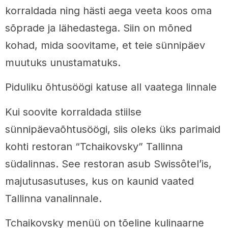
korraldada ning hästi aega veeta koos oma
sõprade ja lähedastega. Siin on mõned
kohad, mida soovitame, et teie sünnipäev
muutuks unustamatuks.
Piduliku õhtusöögi katuse all vaatega linnale
Kui soovite korraldada stiilse
sünnipäevaõhtusöögi, siis oleks üks parimaid
kohti restoran “Tchaikovsky” Tallinna
südalinnas. See restoran asub Swissôtel’is,
majutusasutuses, kus on kaunid vaated
Tallinna vanalinnale.
Tchaikovsky menüü on tõeline kulinaarne