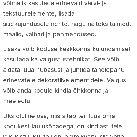
võimalik kasutada erinevaid värvi- ja
tekstuurelemente, lisada
sisekujunduselemente, nagu näiteks taimed,
maalid, vaibad ja pehmendused.
Lisaks võib koduse keskkonna kujundamisel
kasutada ka valgustustehnikat. See võib
aidata luua hubasust ja juhtida tähelepanu
erinevatele dekoratiivelementidele. Valgus
võib anda kodule kindla õhkkonna ja
meeleolu.
Üks oluline osa, mis aitab teil luua oma
kodukest laulusõnadega, on kindlasti teie
isiklik stiil. Kui teil on lemmikvärv, siis võite