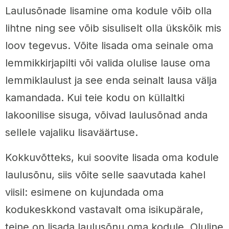
Laulusõnade lisamine oma kodule võib olla
lihtne ning see võib sisuliselt olla ükskõik mis
loov tegevus. Võite lisada oma seinale oma
lemmikkirjapilti või valida olulise lause oma
lemmiklaulust ja see enda seinalt lausa välja
kamandada. Kui teie kodu on küllaltki
lakoonilise sisuga, võivad laulusõnad anda
sellele vajaliku lisaväärtuse.
Kokkuvõtteks, kui soovite lisada oma kodule
laulusõnu, siis võite selle saavutada kahel
viisil: esimene on kujundada oma
kodukeskkond vastavalt oma isikupärale,
teine on lisada laulusõnu oma kodule. Oluline