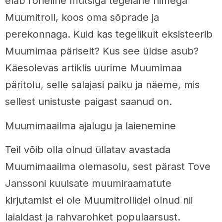
elab roheline mütsiga tegelane nimega
Muumitroll, koos oma sõprade ja
perekonnaga. Kuid kas tegelikult eksisteerib
Muumimaa päriselt? Kus see üldse asub?
Käesolevas artiklis uurime Muumimaa
päritolu, selle salajasi paiku ja näeme, mis
sellest unistuste paigast saanud on.
Muumimaailma ajalugu ja laienemine
Teil võib olla olnud üllatav avastada
Muumimaailma olemasolu, sest pärast Tove
Janssoni kuulsate muumiraamatute
kirjutamist ei ole Muumitrollidel olnud nii
laialdast ja rahvarohket populaarsust.