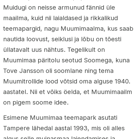
Muidugi on neisse armunud fännid üle
maailma, kuid nii laialdased ja rikkalikud
teemapargid, nagu Muumimaalma, kus saab
nautida loovust, seiklusi ja lõbu on tõesti
üllatavalt uus nähtus. Tegelikult on
Muumimaa päritolu seotud Soomega, kuna
Tove Jansson oli soomlane ning tema
Muumitrollide lood võtsid oma alguse 1940.
aastatel. Nii et võiks öelda, et Muumimaailm
on pigem soome idee.
Esimene Muumimaa teemapark asutati
Tampere lähedal aastal 1993, mis oli alles
algus selle muinasmaa laiendamises ja