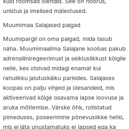
kuid rõõmsad olendid. See on noorus,
unistus ja imelised mälestused.
Muumimaa Salajased paigad
Muumipargil on oma paigad, mida tasub
näha. Muumimaailma Salajane koobas pakub
adrenaliiniregeerimust ja seikluslikkust kõigile
neile, kes otsivad midagi enamat kui
rahulikku jalutuskäiku parkides. Salajases
koopas on palju vihjeid ja ülesandeid, mis
aktiveerivad kõige osavama lapse loovuse ja
aruka mõtlemise. Värske õhk, rotistatud
pimeduses, poseerimine põnevuslikke hetki,
mis ei jäta unustamatuks ei lapsed ega ka