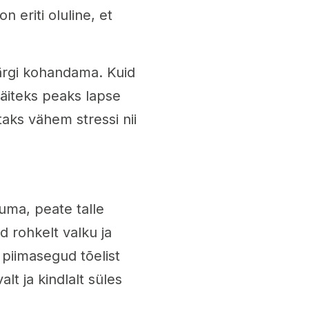
 eriti oluline, et
järgi kohandama. Kuid
 Näiteks peaks lapse
taks vähem stressi nii
uma, peate talle
d rohkelt valku ja
 piimasegud tõelist
lt ja kindlalt süles