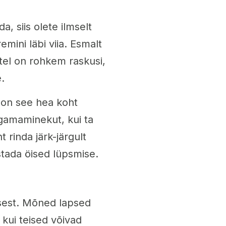
a, siis olete ilmselt
emini läbi viia. Esmalt
tel on rohkem raskusi,
.
, on see hea koht
gamaminekut, kui ta
 rinda järk-järgult
stada öised lüpsmise.
psest. Mõned lapsed
 kui teised võivad