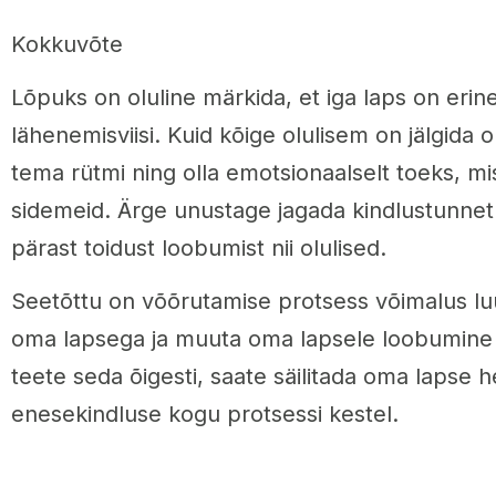
Kokkuvõte
Lõpuks on oluline märkida, et iga laps on erine
lähenemisviisi. Kuid kõige olulisem on jälgida 
tema rütmi ning olla emotsionaalselt toeks, mis
sidemeid. Ärge unustage jagada kindlustunnet 
pärast toidust loobumist nii olulised.
Seetõttu on võõrutamise protsess võimalus lu
oma lapsega ja muuta oma lapsele loobumine 
teete seda õigesti, saate säilitada oma lapse h
enesekindluse kogu protsessi kestel.