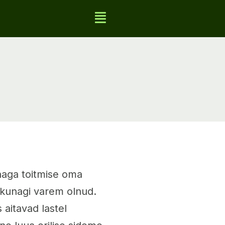
nnaga toitmise oma
le kunagi varem olnud.
s aitavad lastel