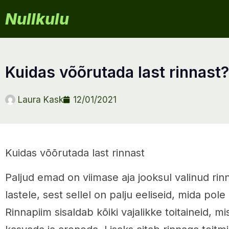
Nullkulu
kuidas võõrutada last rinnast?
Laura Kask
12/01/2021
Kuidas võõrutada last rinnast
Paljud emad on viimase aja jooksul valinud ri
lastele, sest sellel on palju eeliseid, mida po
Rinnapiim sisaldab kõiki vajalikke toitaineid, mi