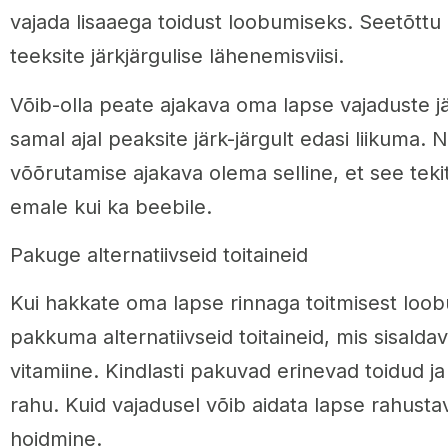
vajada lisaaega toidust loobumiseks. Seetõttu on
teeksite järkjärgulise lähenemisviisi.
Võib-olla peate ajakava oma lapse vajaduste 
samal ajal peaksite järk-järgult edasi liikuma.
võõrutamise ajakava olema selline, et see teki
emale kui ka beebile.
Pakuge alternatiivseid toitaineid
Kui hakkate oma lapse rinnaga toitmisest loob
pakkuma alternatiivseid toitaineid, mis sisaldav
vitamiine. Kindlasti pakuvad erinevad toidud ja
rahu. Kuid vajadusel võib aidata lapse rahustava
hoidmine.