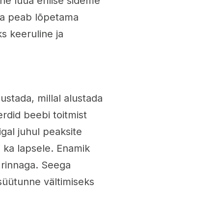
ne luua erilise sideme
ema peab lõpetama
ks keeruline ja
ustada, millal alustada
rdid beebi toitmist
gal juhul peaksite
i ka lapsele. Enamik
 rinnaga. Seega
 süütunne vältimiseks