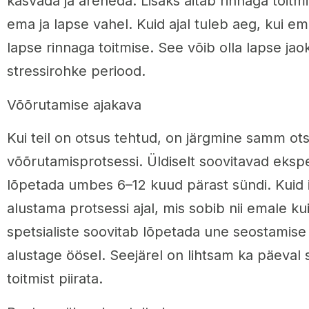
kasvada ja areneda. Lisaks aitab rinnaga toitmi
ema ja lapse vahel. Kuid ajal tuleb aeg, kui 
lapse rinnaga toitmise. See võib olla lapse jao
stressirohke periood.
Võõrutamise ajakava
Kui teil on otsus tehtud, on järgmine samm ots
võõrutamisprotsessi. Üldiselt soovitavad ekspe
lõpetada umbes 6–12 kuud pärast sündi. Kuid i
alustama protsessi ajal, mis sobib nii emale ku
spetsialiste soovitab lõpetada une seostamise
alustage öösel. Seejärel on lihtsam ka päeval
toitmist piirata.