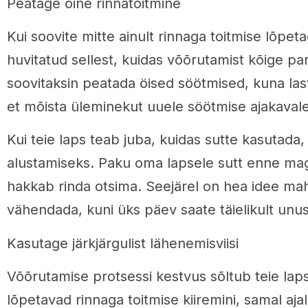
Peatage öine rinnatoitmine
Kui soovite mitte ainult rinnaga toitmise lõpetad
huvitatud sellest, kuidas võõrutamist kõige par
soovitaksin peatada öised söötmised, kuna las
et mõista üleminekut uuele söötmise ajakavale
Kui teie laps teab juba, kuidas sutte kasutada
alustamiseks. Paku oma lapsele sutt enne ma
hakkab rinda otsima. Seejärel on hea idee maht
vähendada, kuni üks päev saate täielikult unu
Kasutage järkjärgulist lähenemisviisi
Võõrutamise protsessi kestvus sõltub teie la
lõpetavad rinnaga toitmise kiiremini, samal ajal