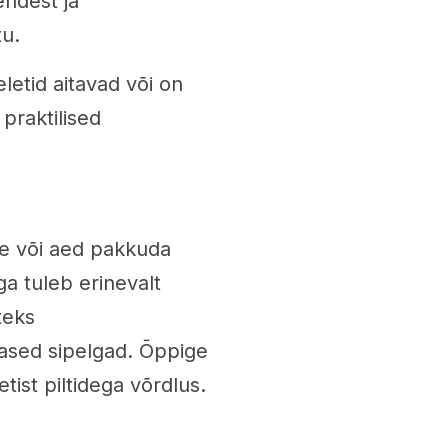
ndest ja
tu.
eletid aitavad või on
praktilised
one või aed pakkuda
ga tuleb erinevalt
teks
nased sipelgad. Õppige
etist piltidega võrdlus.