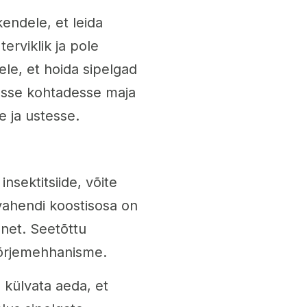
endele, et leida
terviklik ja pole
ele, et hoida sipelgad
tesse kohtadesse maja
e ja ustesse.
nsektitsiide, võite
evahendi koostisosa on
onet. Seetõttu
 tõrjemehhanisme.
 külvata aeda, et