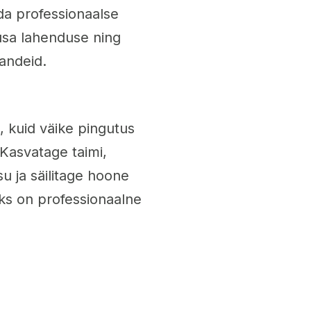
da professionaalse
husa lahenduse ning
andeid.
, kuid väike pingutus
 Kasvatage taimi,
su ja säilitage hoone
aks on professionaalne