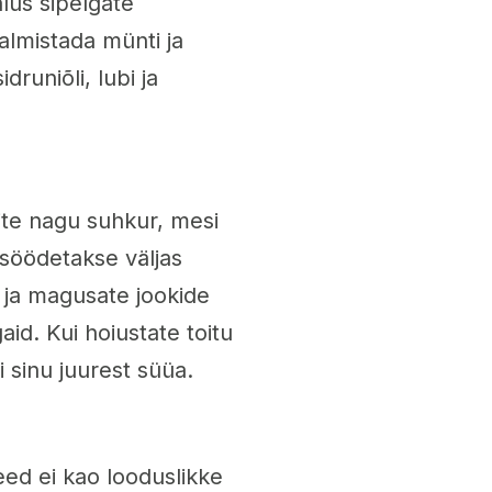
lus sipelgate
almistada münti ja
runiõli, lubi ja
ite nagu suhkur, mesi
 söödetakse väljas
u ja magusate jookide
aid. Kui hoiustate toitu
i sinu juurest süüa.
eed ei kao looduslikke