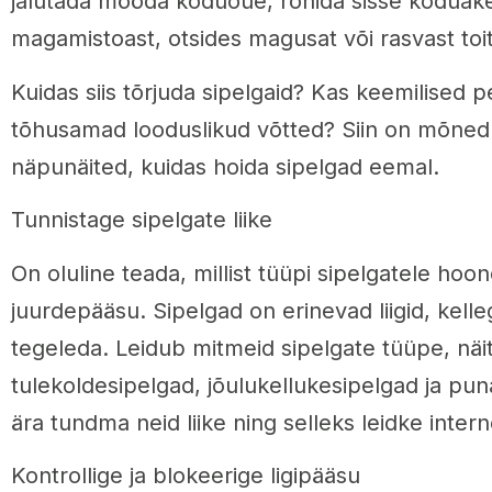
jalutada mööda koduõue, ronida sisse koduake
magamistoast, otsides magusat või rasvast toi
Kuidas siis tõrjuda sipelgaid? Kas keemilised p
tõhusamad looduslikud võtted? Siin on mõned 
näpunäited, kuidas hoida sipelgad eemal.
Tunnistage sipelgate liike
On oluline teada, millist tüüpi sipelgatele ho
juurdepääsu. Sipelgad on erinevad liigid, kelle
tegeleda. Leidub mitmeid sipelgate tüüpe, näi
tulekoldesipelgad, jõulukellukesipelgad ja pu
ära tundma neid liike ning selleks leidke intern
Kontrollige ja blokeerige ligipääsu