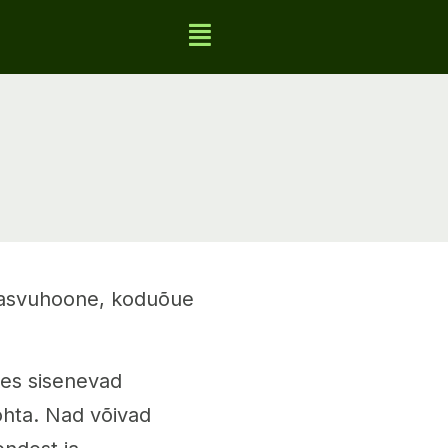
 kasvuhoone, koduõue
kes sisenevad
ohta. Nad võivad