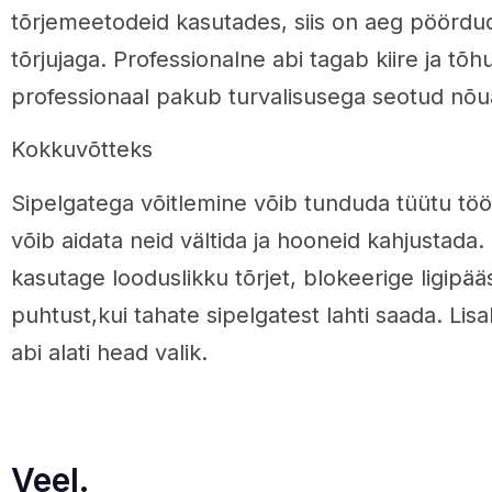
tõrjemeetodeid kasutades, siis on aeg pöördu
tõrjujaga. Professionalne abi tagab kiire ja tõ
professionaal pakub turvalisusega seotud nõu
Kokkuvõtteks
Sipelgatega võitlemine võib tunduda tüütu töö
võib aidata neid vältida ja hooneid kahjustada.
kasutage looduslikku tõrjet, blokeerige ligipää
puhtust,kui tahate sipelgatest lahti saada. Lis
abi alati head valik.
Veel.