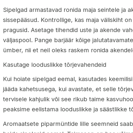
Sipelgad armastavad ronida maja seintele ja ak
sissepääsud. Kontrollige, kas maja väliskiht on 
pragusid. Asetage tihendid uste ja akende vah
väljaspool. Pange barjäär kõige jalutatavama
ümber, nii et neil oleks raskem ronida akendel
Kasutage looduslikke tõrjevahendeid
Kui hoiate sipelgad eemal, kasutades keemilisi i
jääda kahetsusega, kui avastate, et selle tõrj
tervisele kahjulik või see rikub taime kasvuho
peaksime eelistama looduslikke ja säästlikke
Aromaatsete piparmüntide lille seemneid saab