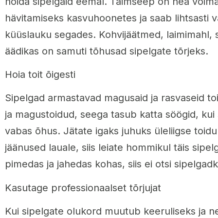
hoida sipelgaid eemal. Taimseep on hea võima
hävitamiseks kasvuhoonetes ja saab lihtsasti v
küüslauku segades. Kohvijäätmed, laimimahl, sid
äädikas on samuti tõhusad sipelgate tõrjeks.
Hoia toit õigesti
Sipelgad armastavad magusaid ja rasvaseid to
ja magustoidud, seega tasub katta söögid, kui
vabas õhus. Jätate igaks juhuks üleliigse toid
jäänused lauale, siis leiate hommikul täis sipelg
pimedas ja jahedas kohas, siis ei otsi sipelgadk
Kasutage professionaalset tõrjujat
Kui sipelgate olukord muutub keeruliseks ja n