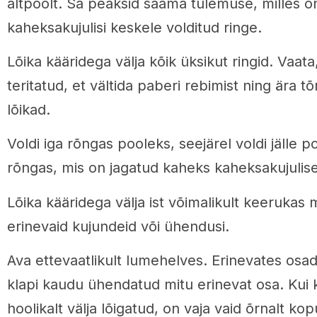
altpoolt. Sa peaksid saama tulemuse, milles o
kaheksakujulisi keskele volditud ringe.
Lõika kääridega välja kõik üksikut ringid. Vaata
teritatud, et vältida paberi rebimist ning ära t
lõikad.
Voldi iga rõngas pooleks, seejärel voldi jälle p
rõngas, mis on jagatud kaheks kaheksakujulise
Lõika kääridega välja ist võimalikult keerukas
erinevaid kujundeid või ühendusi.
Ava ettevaatlikult lumehelves. Erinevates osad
klapi kaudu ühendatud mitu erinevat osa. Kui
hoolikalt välja lõigatud, on vaja vaid õrnalt ko