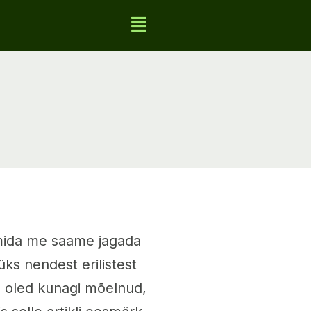
 mida me saame jagada
s nendest erilistest
 oled kunagi mõelnud,