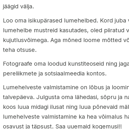
jäägid välja.
Loo oma isikupärased lumehelbed. Kord juba 
lumehelbe mustreid kasutades, oled piiratud 
kujutlusvõimega. Aga mõned loome mõtted võiv
teha otsuse.
Fotograafe oma loodud kunstiteoseid ning jag
pereliikmete ja sotsiaalmeedia kontos.
Lumehelveste valmistamine on lõbus ja looming
talvepäeva. Julgusta oma lähedasi, sõpru ja n
koos luua midagi ilusat ning luua põnevaid mäl
lumehelveste valmistamine ka hea võimalus ha
osavust ja täpsust. Saa uuemaid kogemusi!!