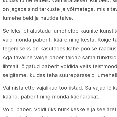
kuidas lumehelbeid valmistatakse? Kui oled, sii
on jagada sind tarkuste ja võtmetega, mis aita
lumehelbeid ja nautida talve.
Selleks, et alustada lumehelbe kaunite kunstit
vaid mõnda paberit, kääre ning kesta. Kõige 
tegemiseks on kasutades kahe poolse raadiuse
Aga tavaline valge paber täidab sama funktsioon
lihtsalt lõigatud paberit voldida veits teistmoo
selgitame, kuidas teha suurepäraseid lumehel
Valmista ette vajalikud tööriistad. Sa vajad lõi
käärid, paberit ning mõnda käenärakat.
Voldi paber. Voldi üks nurk keskele ja seejärel