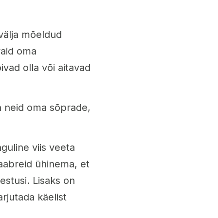
välja mõeldud
vaid oma
ad olla või aitavad
a neid oma sõprade,
uline viis veeta
aabreid ühinema, et
estusi. Lisaks on
rjutada käelist