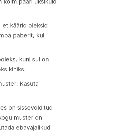
n kolm paari üksikuid
, et käärid oleksid
õmba paberit, kui
ooleks, kuni sul on
ks kihiks.
 muster. Kasuta
es on sissevolditud
 kogu muster on
putada ebavajalikud