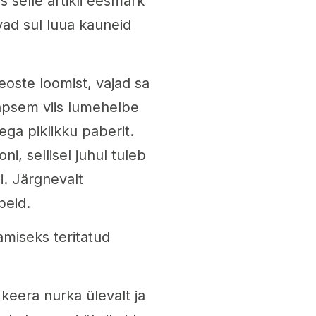
s selle artikli eesmärk
vad sul luua kauneid
eoste loomist, vajad sa
täpsem viis lumehelbe
ga piklikku paberit.
i, sellisel juhul tuleb
di. Järgnevalt
beid.
kamiseks teritatud
 keera nurka ülevalt ja