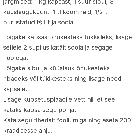
järgmised: 1 kg kapsast, 1 suur sibul, 3
küüslauguküünt, 1 tl köömneid, 1/2 tl
purustatud tšillit ja soola.
Lõigake kapsas õhukesteks tükkideks, lisage
sellele 2 supilusikatäit soola ja segage
hoolega.
Lõigake sibul ja küüslauk õhukesteks
ribadeks või tükikesteks ning lisage need
kapsale.
Lisage küpsetusplaadile vett nii, et see
kataks kapsa segu põhja.
Kata segu tihedalt fooliumiga ning aseta 200-
kraadisesse ahju.