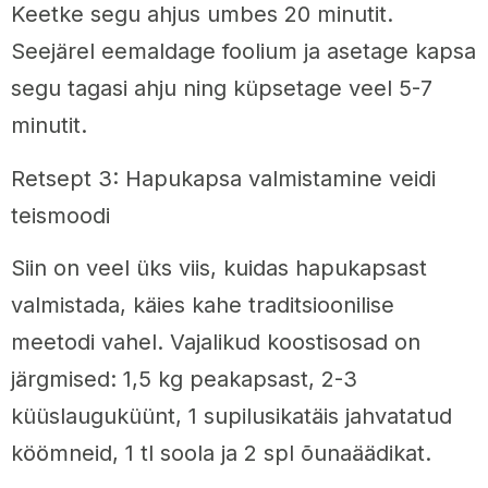
Keetke segu ahjus umbes 20 minutit.
Seejärel eemaldage foolium ja asetage kapsa
segu tagasi ahju ning küpsetage veel 5-7
minutit.
Retsept 3: Hapukapsa valmistamine veidi
teismoodi
Siin on veel üks viis, kuidas hapukapsast
valmistada, käies kahe traditsioonilise
meetodi vahel. Vajalikud koostisosad on
järgmised: 1,5 kg peakapsast, 2-3
küüslauguküünt, 1 supilusikatäis jahvatatud
köömneid, 1 tl soola ja 2 spl õunaäädikat.