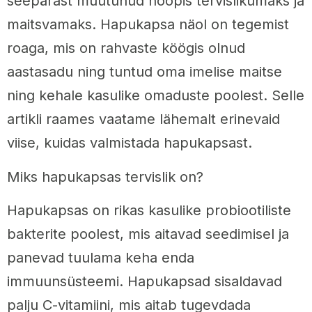
seepärast muutunud hoopis tervislikumaks ja
maitsvamaks. Hapukapsa näol on tegemist
roaga, mis on rahvaste köögis olnud
aastasadu ning tuntud oma imelise maitse
ning kehale kasulike omaduste poolest. Selle
artikli raames vaatame lähemalt erinevaid
viise, kuidas valmistada hapukapsast.
Miks hapukapsas tervislik on?
Hapukapsas on rikas kasulike probiootiliste
bakterite poolest, mis aitavad seedimisel ja
panevad tuulama keha enda
immuunsüsteemi. Hapukapsad sisaldavad
palju C-vitamiini, mis aitab tugevdada