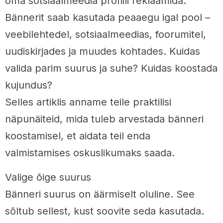
oma sotsiaalmeedia profiili reklaamida.
Bännerit saab kasutada peaaegu igal pool –
veebilehtedel, sotsiaalmeedias, foorumitel,
uudiskirjades ja muudes kohtades. Kuidas
valida parim suurus ja suhe? Kuidas koostada
kujundus?
Selles artiklis anname teile praktilisi
näpunäiteid, mida tuleb arvestada bänneri
koostamisel, et aidata teil enda
valmistamises oskuslikumaks saada.
Valige õige suurus
Bänneri suurus on äärmiselt oluline. See
sõltub sellest, kust soovite seda kasutada.