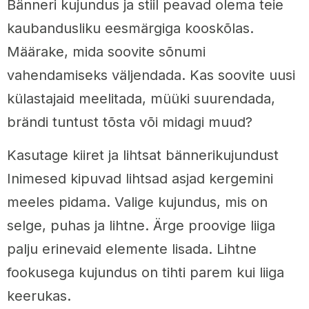
Bänneri kujundus ja stiil peavad olema teie
kaubandusliku eesmärgiga kooskõlas.
Määrake, mida soovite sõnumi
vahendamiseks väljendada. Kas soovite uusi
külastajaid meelitada, müüki suurendada,
brändi tuntust tõsta või midagi muud?
Kasutage kiiret ja lihtsat bännerikujundust
Inimesed kipuvad lihtsad asjad kergemini
meeles pidama. Valige kujundus, mis on
selge, puhas ja lihtne. Ärge proovige liiga
palju erinevaid elemente lisada. Lihtne
fookusega kujundus on tihti parem kui liiga
keerukas.