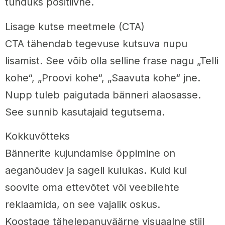
tunduks positiivne.
Lisage kutse meetmele (CTA)
CTA tähendab tegevuse kutsuva nupu
lisamist. See võib olla selline frase nagu „Telli
kohe“, „Proovi kohe“, „Saavuta kohe“ jne.
Nupp tuleb paigutada bänneri alaosasse.
See sunnib kasutajaid tegutsema.
Kokkuvõtteks
Bännerite kujundamise õppimine on
aeganõudev ja sageli kulukas. Kuid kui
soovite oma ettevõtet või veebilehte
reklaamida, on see vajalik oskus.
Koostage tähelepanuväärne visuaalne stiil