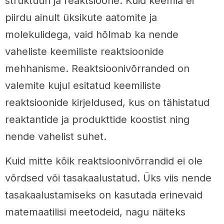
struktuuri ja reaktsioone. Kuid keemia ei
piirdu ainult üksikute aatomite ja
molekulidega, vaid hõlmab ka nende
vaheliste keemiliste reaktsioonide
mehhanisme. Reaktsioonivõrranded on
valemite kujul esitatud keemiliste
reaktsioonide kirjeldused, kus on tähistatud
reaktantide ja produkttide koostist ning
nende vahelist suhet.
Kuid mitte kõik reaktsioonivõrrandid ei ole
võrdsed või tasakaalustatud. Üks viis nende
tasakaalustamiseks on kasutada erinevaid
matemaatilisi meetodeid, nagu näiteks