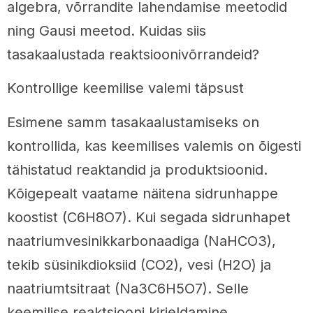
algebra, võrrandite lahendamise meetodid
ning Gausi meetod. Kuidas siis
tasakaalustada reaktsioonivõrrandeid?
Kontrollige keemilise valemi täpsust
Esimene samm tasakaalustamiseks on
kontrollida, kas keemilises valemis on õigesti
tähistatud reaktandid ja produktsioonid.
Kõigepealt vaatame näitena sidrunhappe
koostist (C6H8O7). Kui segada sidrunhapet
naatriumvesinikkarbonaadiga (NaHCO3),
tekib süsinikdioksiid (CO2), vesi (H2O) ja
naatriumtsitraat (Na3C6H5O7). Selle
keemilise reaktsiooni kirjeldamine