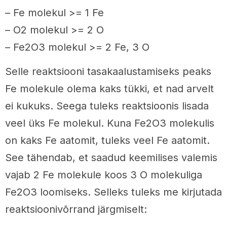
– Fe molekul >= 1 Fe
– O2 molekul >= 2 O
– Fe2O3 molekul >= 2 Fe, 3 O
Selle reaktsiooni tasakaalustamiseks peaks
Fe molekule olema kaks tükki, et nad arvelt
ei kukuks. Seega tuleks reaktsioonis lisada
veel üks Fe molekul. Kuna Fe2O3 molekulis
on kaks Fe aatomit, tuleks veel Fe aatomit.
See tähendab, et saadud keemilises valemis
vajab 2 Fe molekule koos 3 O molekuliga
Fe2O3 loomiseks. Selleks tuleks me kirjutada
reaktsioonivõrrand järgmiselt: