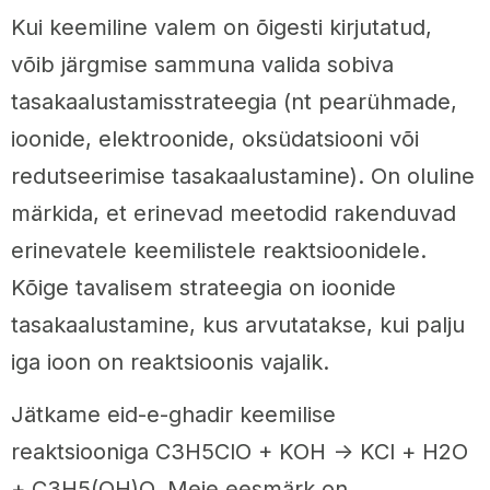
Kui keemiline valem on õigesti kirjutatud,
võib järgmise sammuna valida sobiva
tasakaalustamisstrateegia (nt pearühmade,
ioonide, elektroonide, oksüdatsiooni või
redutseerimise tasakaalustamine). On oluline
märkida, et erinevad meetodid rakenduvad
erinevatele keemilistele reaktsioonidele.
Kõige tavalisem strateegia on ioonide
tasakaalustamine, kus arvutatakse, kui palju
iga ioon on reaktsioonis vajalik.
Jätkame eid-e-ghadir keemilise
reaktsiooniga C3H5ClO + KOH -> KCl + H2O
+ C3H5(OH)O. Meie eesmärk on