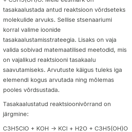
tasakaalustada antud reaktsioon võrdseteks
molekulide arvuks. Sellise stsenaariumi
korral valime ioonide
tasakaalustamisstrateegia. Lisaks on vaja
valida sobivad matemaatilised meetodid, mis
on vajalikud reaktsiooni tasakaalu
saavutamiseks. Arvutuste käigus tuleks iga
elemendi kogus arvutada ning mõlemas
pooles võrdsustada.
Tasakaalustatud reaktsioonivõrrand on
järgmine:
C3H5ClO + KOH -> KCl + H2O + C3H5(OH)O