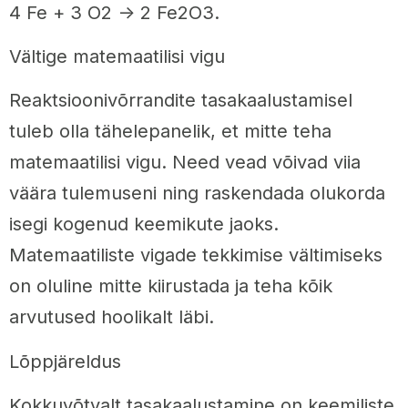
4 Fe + 3 O2 -> 2 Fe2O3.
Vältige matemaatilisi vigu
Reaktsioonivõrrandite tasakaalustamisel
tuleb olla tähelepanelik, et mitte teha
matemaatilisi vigu. Need vead võivad viia
väära tulemuseni ning raskendada olukorda
isegi kogenud keemikute jaoks.
Matemaatiliste vigade tekkimise vältimiseks
on oluline mitte kiirustada ja teha kõik
arvutused hoolikalt läbi.
Lõppjäreldus
Kokkuvõtvalt tasakaalustamine on keemiliste