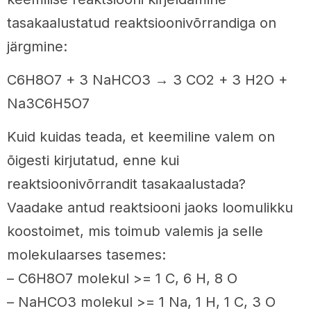
tasakaalustatud reaktsioonivõrrandiga on
järgmine:
C6H8O7 + 3 NaHCO3 → 3 CO2 + 3 H2O +
Na3C6H5O7
Kuid kuidas teada, et keemiline valem on
õigesti kirjutatud, enne kui
reaktsioonivõrrandit tasakaalustada?
Vaadake antud reaktsiooni jaoks loomulikku
koostoimet, mis toimub valemis ja selle
molekulaarses tasemes:
– C6H8O7 molekul >= 1 C, 6 H, 8 O
– NaHCO3 molekul >= 1 Na, 1 H, 1 C, 3 O