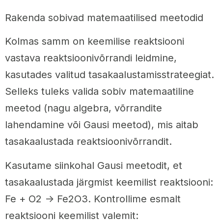
Rakenda sobivad matemaatilised meetodid
Kolmas samm on keemilise reaktsiooni
vastava reaktsioonivõrrandi leidmine,
kasutades valitud tasakaalustamisstrateegiat.
Selleks tuleks valida sobiv matemaatiline
meetod (nagu algebra, võrrandite
lahendamine või Gausi meetod), mis aitab
tasakaalustada reaktsioonivõrrandit.
Kasutame siinkohal Gausi meetodit, et
tasakaalustada järgmist keemilist reaktsiooni:
Fe + O2 -> Fe2O3. Kontrollime esmalt
reaktsiooni keemilist valemit: