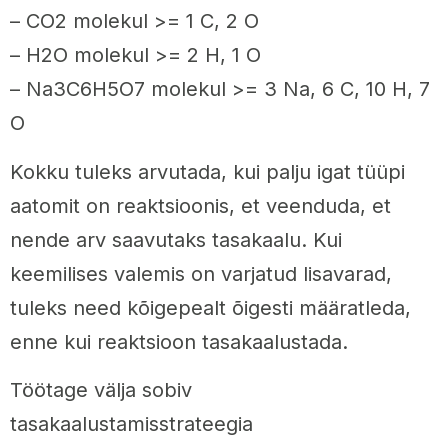
– CO2 molekul >= 1 C, 2 O
– H2O molekul >= 2 H, 1 O
– Na3C6H5O7 molekul >= 3 Na, 6 C, 10 H, 7
O
Kokku tuleks arvutada, kui palju igat tüüpi
aatomit on reaktsioonis, et veenduda, et
nende arv saavutaks tasakaalu. Kui
keemilises valemis on varjatud lisavarad,
tuleks need kõigepealt õigesti määratleda,
enne kui reaktsioon tasakaalustada.
Töötage välja sobiv
tasakaalustamisstrateegia