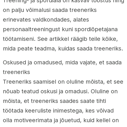
Treening- ja spordiala on kasvav tööstus ning
on palju võimalusi saada treeneriks
erinevates valdkondades, alates
personaaltreeningust kuni spordiõpetajana
töötamiseni. See artikkel räägib teile kõike,
mida peate teadma, kuidas saada treeneriks.
Oskused ja omadused, mida vajate, et saada
treeneriks
Treeneriks saamisel on oluline mõista, et see
nõuab teatud oskusi ja omadusi. Oluline on
mõista, et treeneriks saades saate tihti
töötada keeruliste inimestega, kes võivad
olla motiveerimata ja jõuetud, kuid kellel on