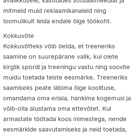
avalikkusele, kasutades sotsiaalmeediat ja
mitmeid muid reklaamikanaleid ning
loomulikult leida endale õige töökoht.
Kokkuvõte
Kokkuvõtteks võib öelda, et treeneriks
saamine on suurepärane valik, kui olete
kirglik spordi ja treeningu vastu ning soovite
muidu toetada teiste eesmärke. Treeneriks
saamiseks peate läbima õige koolituse,
omandama oma eriala, hankima kogemusi ja
võib-olla alustama oma ettevõtet. Kui
armastate töötada koos inimestega, nende
eesmärkide saavutamiseks ja neid toetada,