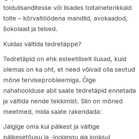
toidulisanditesse või lisades toitaineterikkaid
toite – kõrvaltöödena mandlid, avokaadod,
šokolaad ja teised.
Kuidas vältida tedretäppe?
Tedretäpid on ehk esteetiliselt ilusad, kuid
olemas on ka oht, et need võivad olla seotud
mõne terviseprobleemiga. Õige
nahahoolduse abil saate tedretäpid ennetada
ja vältida nende tekkimist. Siin on mõned
meetmed, mida saate rakendada:
Jälgige oma kui päikest ja vältige
päikesetõusu ja -loojangu aja jooksul