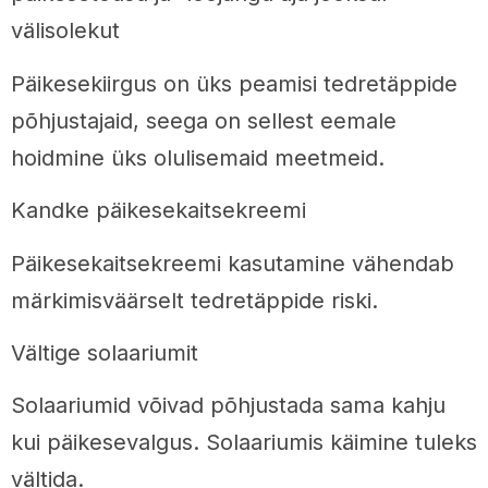
välisolekut
Päikesekiirgus on üks peamisi tedretäppide
põhjustajaid, seega on sellest eemale
hoidmine üks olulisemaid meetmeid.
Kandke päikesekaitsekreemi
Päikesekaitsekreemi kasutamine vähendab
märkimisväärselt tedretäppide riski.
Vältige solaariumit
Solaariumid võivad põhjustada sama kahju
kui päikesevalgus. Solaariumis käimine tuleks
vältida.