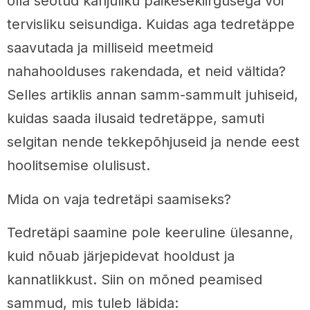
olla seotud kahjuliku päikesekiirgusega või
tervisliku seisundiga. Kuidas aga tedretäppe
saavutada ja milliseid meetmeid
nahahoolduses rakendada, et neid vältida?
Selles artiklis annan samm-sammult juhiseid,
kuidas saada ilusaid tedretäppe, samuti
selgitan nende tekkepõhjuseid ja nende eest
hoolitsemise olulisust.
Mida on vaja tedretäpi saamiseks?
Tedretäpi saamine pole keeruline ülesanne,
kuid nõuab järjepidevat hooldust ja
kannatlikkust. Siin on mõned peamised
sammud, mis tuleb läbida: