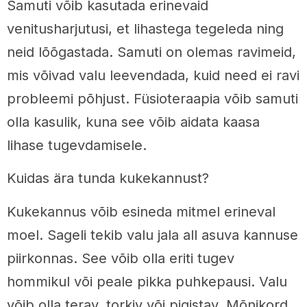
Samuti võib kasutada erinevaid
venitusharjutusi, et lihastega tegeleda ning
neid lõõgastada. Samuti on olemas ravimeid,
mis võivad valu leevendada, kuid need ei ravi
probleemi põhjust. Füsioteraapia võib samuti
olla kasulik, kuna see võib aidata kaasa
lihase tugevdamisele.
Kuidas ära tunda kukekannust?
Kukekannus võib esineda mitmel erineval
moel. Sageli tekib valu jala all asuva kannuse
piirkonnas. See võib olla eriti tugev
hommikul või peale pikka puhkepausi. Valu
võib olla terav, torkiv või pigistav. Mõnikord