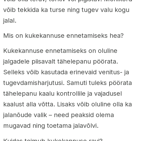
võib tekkida ka turse ning tugev valu kogu
jalal.
Mis on kukekannuse ennetamiseks hea?
Kukekannuse ennetamiseks on oluline
jalgadele piisavalt tähelepanu pöörata.
Selleks võib kasutada erinevaid venitus- ja
tugevdamisharjutusi. Samuti tuleks pöörata
tähelepanu kaalu kontrollile ja vajadusel
kaalust alla võtta. Lisaks võib oluline olla ka
jalanõude valik – need peaksid olema
mugavad ning toetama jalavõlvi.
Kuidas toimub kukekannuse ravi?