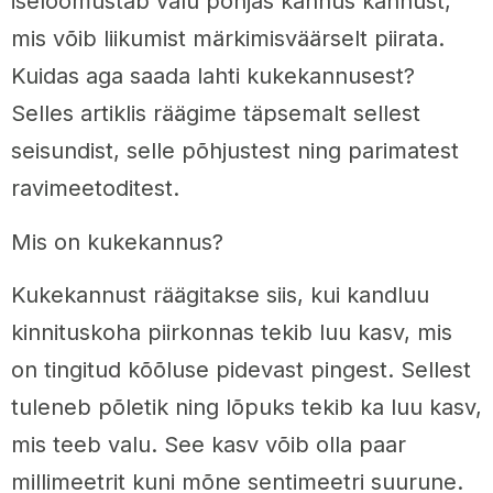
iseloomustab valu põhjas kannus kannust,
mis võib liikumist märkimisväärselt piirata.
Kuidas aga saada lahti kukekannusest?
Selles artiklis räägime täpsemalt sellest
seisundist, selle põhjustest ning parimatest
ravimeetoditest.
Mis on kukekannus?
Kukekannust räägitakse siis, kui kandluu
kinnituskoha piirkonnas tekib luu kasv, mis
on tingitud kõõluse pidevast pingest. Sellest
tuleneb põletik ning lõpuks tekib ka luu kasv,
mis teeb valu. See kasv võib olla paar
millimeetrit kuni mõne sentimeetri suurune.