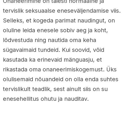
Onaneerimine on täiesti normaalne ja
tervislik seksuaalse eneseväljendamise viis.
Selleks, et kogeda parimat naudingut, on
oluline leida enesele sobiv aeg ja koht,
lõdvestuda ning nautida oma keha
sügavaimaid tundeid. Kui soovid, võid
kasutada ka erinevaid mänguasju, et
rikastada oma onaneerimiskogemust. Üks
olulisemaid nõuandeid on olla enda suhtes
tervislikult teadlik, sest ainult siis on su
enesehellitus ohutu ja nauditav.