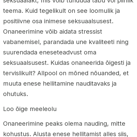
seksuaalakt, mis võib tunduda tabu või piinlik
teema. Kuid tegelikult on see loomulik ja
positiivne osa inimese seksuaalsusest.
Onaneerimine võib aidata stressist
vabanemisel, parandada une kvaliteeti ning
suurendada eneseteadvust oma
seksuaalsusest. Kuidas onaneerida õigesti ja
tervislikult? Allpool on mõned nõuanded, et
muuta enese hellitamine nauditavaks ja
ohutuks.
Loo õige meeleolu
Onaneerimine peaks olema nauding, mitte
kohustus. Alusta enese hellitamist alles siis,