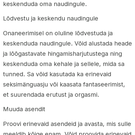
keskenduda oma naudingule.
Lõdvestu ja keskendu naudingule
Onaneerimisel on oluline lõdvestuda ja
keskenduda naudingule. Võid alustada heade
ja lõõgastavate hingamisharjutustega ning
keskenduda oma kehale ja sellele, mida sa
tunned. Sa võid kasutada ka erinevaid
seksimänguasju või kaasata fantaseerimist,
et suurendada erutust ja orgasmi.
Muuda asendit
Proovi erinevaid asendeid ja avasta, mis sulle
meeldib kõige enam. Võid proovida erinevaid