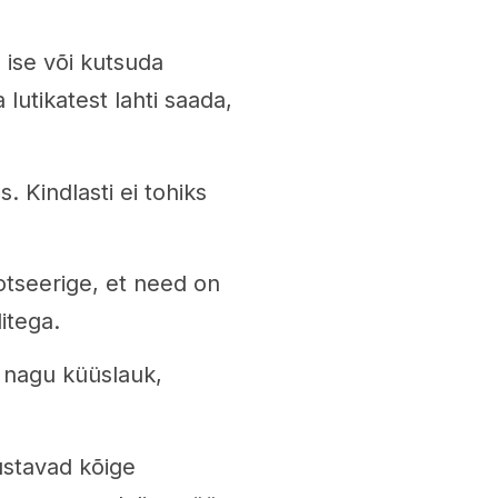
 ise või kutsuda
lutikatest lahti saada,
 Kindlasti ei tohiks
otseerige, et need on
itega.
 nagu küüslauk,
stavad kõige