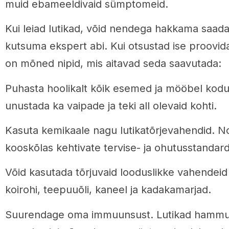
muid ebameeldivaid sümptomeid.
Kui leiad lutikad, võid nendega hakkama saada
kutsuma ekspert abi. Kui otsustad ise proovida 
on mõned nipid, mis aitavad seda saavutada:
Puhasta hoolikalt kõik esemed ja mööbel kodus.
unustada ka vaipade ja teki all olevaid kohti.
Kasuta kemikaale nagu lutikatõrjevahendid. N
kooskõlas kehtivate tervise- ja ohutusstandard
Võid kasutada tõrjuvaid looduslikke vahendeid
koirohi, teepuuõli, kaneel ja kadakamarjad.
Suurendage oma immuunsust. Lutikad hammu