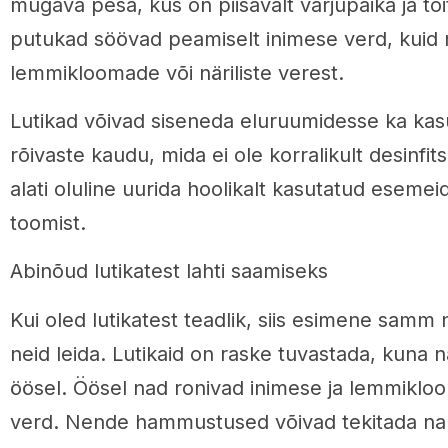
mugava pesa, kus on piisavalt varjupaika ja to
putukad söövad peamiselt inimese verd, kuid 
lemmikloomade või näriliste verest.
Lutikad võivad siseneda eluruumidesse ka kas
rõivaste kaudu, mida ei ole korralikult desinfit
alati oluline uurida hoolikalt kasutatud eseme
toomist.
Abinõud lutikatest lahti saamiseks
Kui oled lutikatest teadlik, siis esimene sam
neid leida. Lutikaid on raske tuvastada, kuna na
öösel. Öösel nad ronivad inimese ja lemmiklo
verd. Nende hammustused võivad tekitada naha