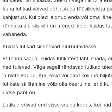
lutikatest lahti saada. See on väga häiriv ja 
kuna lutikad võivad põhjustada füüsiliseid ja ps
kahjustusi. Kui oled leidnud enda või oma lähe
rünnaku alt, siis siin on mõned nipid, kuidas lu
vabaneda.
Kuidas lutikad sisenevad eluruumidesse
Et teada saada, kuidas lutikatest lahti saada, o
nad tulevad. Väga sageli rändavad lutikad ühe
ja riiete kaudu. Kui reisid või oled kolinud hiljut
lutikate säilitamine võib olla keeruline, eriti ku
üldse pärit on.
Lutikad võivad end sisse seada kodus, kui nad