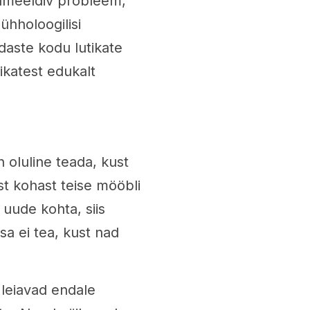
ebameeldiv probleem,
ühholoogilisi
daste kodu lutikate
tikatest edukalt
n oluline teada, kust
st kohast teise mööbli
i uude kohta, siis
i sa ei tea, kust nad
 leiavad endale