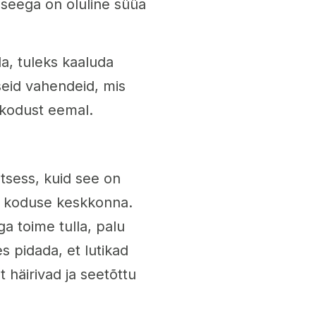
seega on oluline süüa
ada, tuleks kaaluda
seid vahendeid, mis
e kodust eemal.
otsess, kuid see on
ta koduse keskkonna.
a toime tulla, palu
s pidada, et lutikad
lt häirivad ja seetõttu