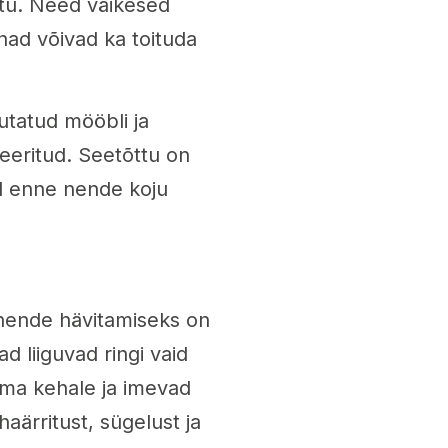
itu. Need väikesed
nad võivad ka toituda
utatud mööbli ja
seeritud. Seetõttu on
id enne nende koju
m nende hävitamiseks on
d liiguvad ringi vaid
oma kehale ja imevad
ärritust, sügelust ja