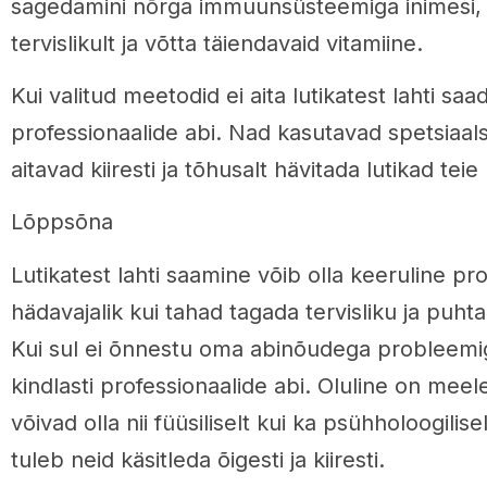
sagedamini nõrga immuunsüsteemiga inimesi, 
tervislikult ja võtta täiendavaid vitamiine.
Kui valitud meetodid ei aita lutikatest lahti sa
professionaalide abi. Nad kasutavad spetsiaal
aitavad kiiresti ja tõhusalt hävitada lutikad tei
Lõppsõna
Lutikatest lahti saamine võib olla keeruline pr
hädavajalik kui tahad tagada tervisliku ja puh
Kui sul ei õnnestu oma abinõudega probleemig
kindlasti professionaalide abi. Oluline on meele
võivad olla nii füüsiliselt kui ka psühholoogilise
tuleb neid käsitleda õigesti ja kiiresti.