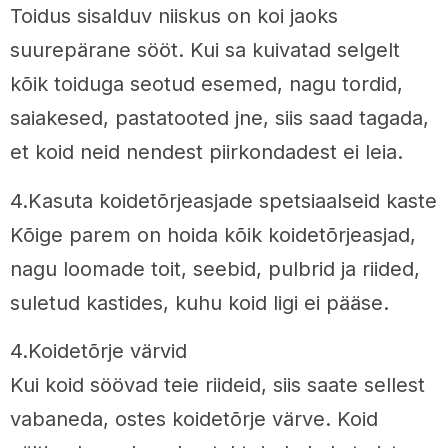
Toidus sisalduv niiskus on koi jaoks
suurepärane sööt. Kui sa kuivatad selgelt
kõik toiduga seotud esemed, nagu tordid,
saiakesed, pastatooted jne, siis saad tagada,
et koid neid nendest piirkondadest ei leia.
4.Kasuta koidetõrjeasjade spetsiaalseid kaste
Kõige parem on hoida kõik koidetõrjeasjad,
nagu loomade toit, seebid, pulbrid ja riided,
suletud kastides, kuhu koid ligi ei pääse.
4.Koidetõrje värvid
Kui koid söövad teie riideid, siis saate sellest
vabaneda, ostes koidetõrje värve. Koid