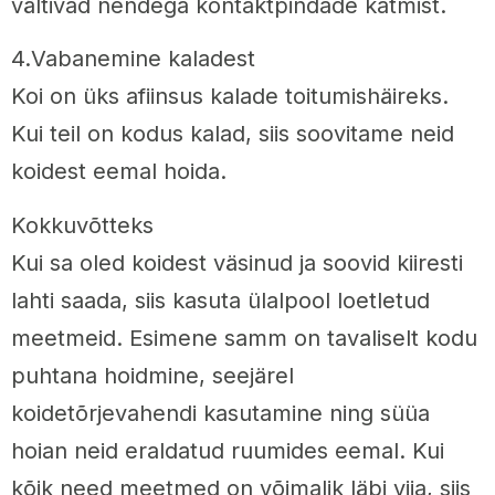
vältivad nendega kontaktpindade katmist.
4.Vabanemine kaladest
Koi on üks afiinsus kalade toitumishäireks.
Kui teil on kodus kalad, siis soovitame neid
koidest eemal hoida.
Kokkuvõtteks
Kui sa oled koidest väsinud ja soovid kiiresti
lahti saada, siis kasuta ülalpool loetletud
meetmeid. Esimene samm on tavaliselt kodu
puhtana hoidmine, seejärel
koidetõrjevahendi kasutamine ning süüa
hoian neid eraldatud ruumides eemal. Kui
kõik need meetmed on võimalik läbi viia, siis