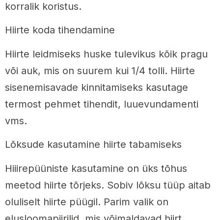
korralik koristus.
Hiirte koda tihendamine
Hiirte leidmiseks huske tulevikus kõik pragu
või auk, mis on suurem kui 1/4 tolli. Hiirte
sisenemisavade kinnitamiseks kasutage
termost pehmet tihendit, luuevundamenti
vms.
Lõksude kasutamine hiirte tabamiseks
Hiiirepüüniste kasutamine on üks tõhus
meetod hiirte tõrjeks. Sobiv lõksu tüüp aitab
oluliselt hiirte püügil. Parim valik on
elusloomapiirilid, mis võimaldavad hiirt