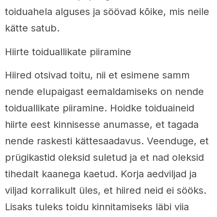
toiduahela alguses ja söövad kõike, mis neile
kätte satub.
Hiirte toiduallikate piiramine
Hiired otsivad toitu, nii et esimene samm
nende elupaigast eemaldamiseks on nende
toiduallikate piiramine. Hoidke toiduaineid
hiirte eest kinnisesse anumasse, et tagada
nende raskesti kättesaadavus. Veenduge, et
prügikastid oleksid suletud ja et nad oleksid
tihedalt kaanega kaetud. Korja aedviljad ja
viljad korralikult üles, et hiired neid ei sööks.
Lisaks tuleks toidu kinnitamiseks läbi viia