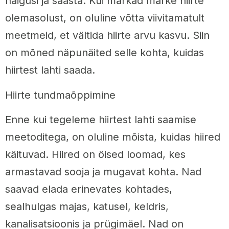
haigusi ja saasta. Kui märkad märke hiirte
olemasolust, on oluline võtta viivitamatult
meetmeid, et vältida hiirte arvu kasvu. Siin
on mõned näpunäited selle kohta, kuidas
hiirtest lahti saada.
Hiirte tundmaõppimine
Enne kui tegeleme hiirtest lahti saamise
meetoditega, on oluline mõista, kuidas hiired
käituvad. Hiired on öised loomad, kes
armastavad sooja ja mugavat kohta. Nad
saavad elada erinevates kohtades,
sealhulgas majas, katusel, keldris,
kanalisatsioonis ja prügimäel. Nad on