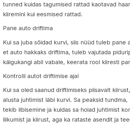
tunned kuidas tagumised rattad kaotavad haar
kiiremini kui eesmised rattad.
Pane auto driftima
Kui sa juba sõidad kurvi, siis nüüd tuleb pane a
et auto hakkaks driftima, tuleb vajutada piduri
käigukangi abil vabale, keerata rool kiiresti p
Kontrolli autot driftimise ajal
Kui sa oled saanud driftimiseks piisavalt kiirust
alusta juhtimist läbi kurvi. Sa peaksid tundma,
tekib libisemine ja kuidas sa hoiad juhtimist kon
liikumist ja kiirust, aga ka rataste asendit ja te