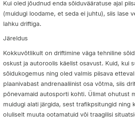
Kui oled jõudnud enda sõiduvääratuse ajal piisav
(muidugi loodame, et seda ei juhtu), siis lase ve
lahku driftiga.
Järeldus
Kokkuvõtlikult on driftimine väga tehniline sõid
oskust ja autoroolis käelist osavust. Kuid, kui
sõidukogemus ning oled valmis piisava ettevalm
plaanivabast andrenaaliinist osa võtma, siis dri
põnevamaid autosporti kohti. Ülimat ohutust 
muidugi alati järgida, sest trafikpsitungid ning 
oluliselt muuta ootamatuid või traagilisi situats