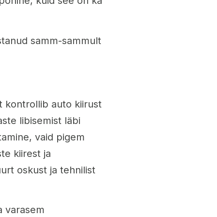
ipõhine, kuid see on ka
koostanud samm-sammult
t kontrollib auto kiirust
ste libisemist läbi
utamine, vaid pigem
e kiirest ja
urt oskust ja tehnilist
ba varasem