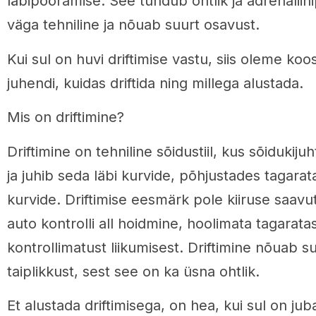
läbipööramise. See tundub ohtlik ja adrenaliin
väga tehniline ja nõuab suurt osavust.
Kui sul on huvi driftimise vastu, siis oleme 
juhendi, kuidas driftida ning millega alustada.
Mis on driftimine?
Driftimine on tehniline sõidustiil, kus sõidukijuh
ja juhib seda läbi kurvide, põhjustades tagarata
kurvide. Driftimise eesmärk pole kiiruse saav
auto kontrolli all hoidmine, hoolimata tagaratast
kontrollimatust liikumisest. Driftimine nõuab su
taiplikkust, sest see on ka üsna ohtlik.
Et alustada driftimisega, on hea, kui sul on ju