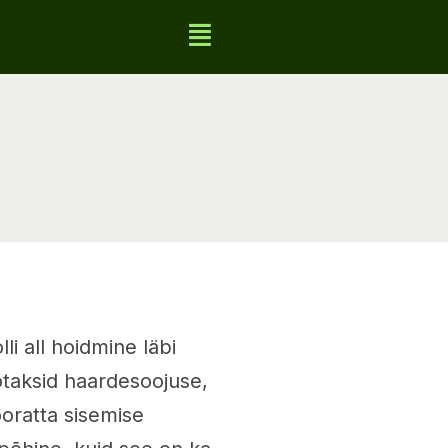
lli all hoidmine läbi
otaksid haardesoojuse,
ooratta sisemise