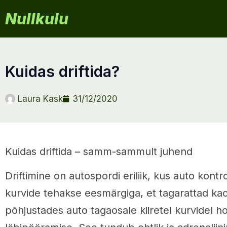
Nullkulu
kuidas driftida?
Laura Kask
31/12/2020
Kuidas driftida – samm-sammult juhend
Driftimine on autospordi eriliik, kus auto kontro
kurvide tehakse eesmärgiga, et tagarattad ka
põhjustades auto tagaosale kiiretel kurvidel h