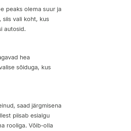
See peaks olema suur ja
 siis vali koht, kus
si autosid.
tagavad hea
valise sõiduga, kus
einud, saad järgmisena
llest piisab esialgu
ma rooliga. Võib-olla