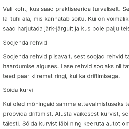
Vali koht, kus saad praktiseerida turvaliselt. 
lai tühi ala, mis kannatab sõitu. Kui on võimalik,
saad harjutada järk-järgult ja kus pole palju tei
Soojenda rehvid
Soojenda rehvid piisavalt, sest soojad rehvid 
haardumise alguses. Lase rehvid soojaks nii ta
teed paar kiiremat ringi, kui ka driftimisega.
Sõida kurvi
Kui oled mõningaid samme ettevalmistuseks t
proovida driftimist. Alusta väikesest kurvist, se
täiesti. Sõida kurvist läbi ning keeruta autot o