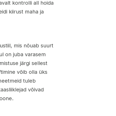
alt kontrolli all hoida
idi kiirust maha ja
ustiil, mis nõuab suurt
 sul on juba varasem
istuse järgi sellest
ftimine võib olla üks
meetmeid tuleb
kaasliiklejad võivad
ioone.