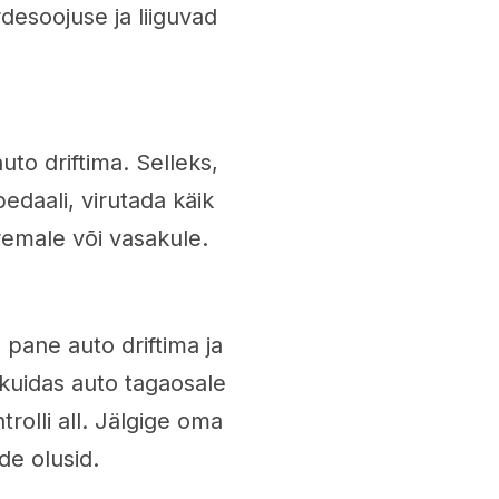
desoojuse ja liiguvad
uto driftima. Selleks,
pedaali, virutada käik
aremale või vasakule.
, pane auto driftima ja
 kuidas auto tagaosale
trolli all. Jälgige oma
ede olusid.