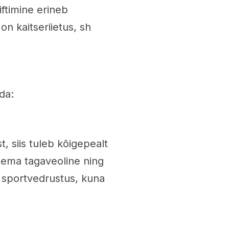
ftimine erineb
 on kaitseriietus, sh
da:
t, siis tuleb kõigepealt
olema tagaveoline ning
i sportvedrustus, kuna