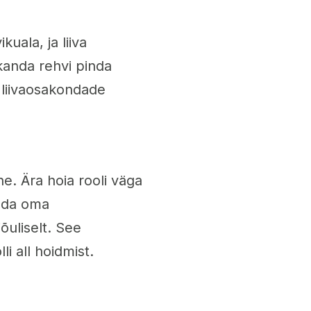
kuala, ja liiva
kanda rehvi pinda
e liivaosakondade
ne. Ära hoia rooli väga
uuda oma
õuliselt. See
i all hoidmist.