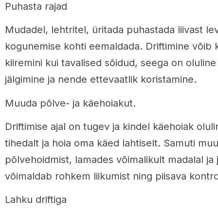
Puhasta rajad
Mudadel, lehtritel, üritada puhastada liivast levi
kogunemise kohti eemaldada. Driftimine võib 
kiiremini kui tavalised sõidud, seega on olulin
jälgimine ja nende ettevaatlik koristamine.
Muuda põlve- ja käehoiakut.
Driftimise ajal on tugev ja kindel käehoiak oluli
tihedalt ja hoia oma käed lahtiselt. Samuti m
põlvehoidmist, lamades võimalikult madalal ja j
võimaldab rohkem liikumist ning piisava kontroll
Lahku driftiga