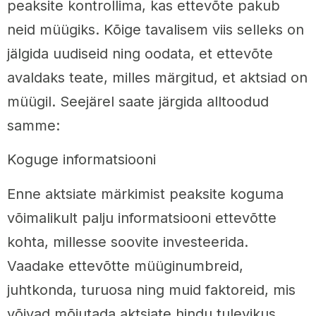
peaksite kontrollima, kas ettevõte pakub
neid müügiks. Kõige tavalisem viis selleks on
jälgida uudiseid ning oodata, et ettevõte
avaldaks teate, milles märgitud, et aktsiad on
müügil. Seejärel saate järgida alltoodud
samme:
Koguge informatsiooni
Enne aktsiate märkimist peaksite koguma
võimalikult palju informatsiooni ettevõtte
kohta, millesse soovite investeerida.
Vaadake ettevõtte müüginumbreid,
juhtkonda, turuosa ning muid faktoreid, mis
võivad mõjutada aktsiate hindu tulevikus.