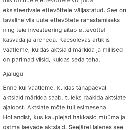
mis on uuele ettevõttele või juba
eksisteerivale ettevõttele väljastatud. See on
tavaline viis uute ettevõtete rahastamiseks
ning teie investeering aitab ettevõttel
kasvada ja areneda. Käesolevas artiklis
vaatleme, kuidas aktsiaid märkida ja millised
on parimad viisid, kuidas seda teha.
Ajalugu
Enne kui vaatleme, kuidas tänapäeval
aktsiaid märkida saab, tuleks rääkida aktsiate
ajaloost. Aktsiate mõte tuli esimesena
Hollandist, kus kauplejad hakkasid müüma ja
ostma laevade aktsiaid. Seejärel laienes see