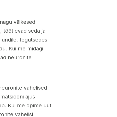
 nagu väikesed
, töötlevad seda ja
lundile, tegutsedes
audu. Kui me midagi
vad neuronite
 neuronite vahelised
rmatsiooni ajus
pib. Kui me õpime uut
onite vahelisi