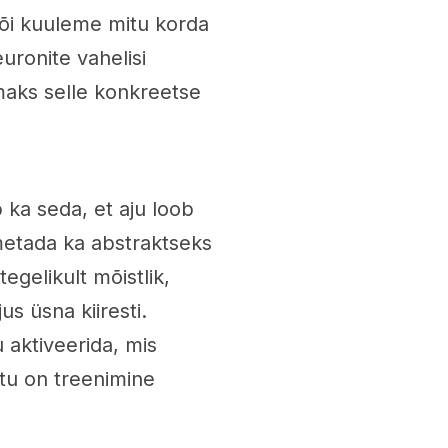
õi kuuleme mitu korda
uronite vahelisi
maks selle konkreetse
 ka seda, et aju loob
imetada ka abstraktseks
gelikult mõistlik,
us üsna kiiresti.
 aktiveerida, mis
tu on treenimine