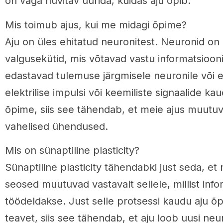
on väga huvitav uurida, kuidas aju õpib.
Mis toimub ajus, kui me midagi õpime?
Aju on üles ehitatud neuronitest. Neuronid on
valgusekütid, mis võtavad vastu informatsiooni
edastavad tulemuse järgmisele neuronile või e
elektrilise impulsi või keemiliste signaalide k
õpime, siis see tähendab, et meie ajus muutu
vahelised ühendused.
Mis on sünaptiline plasticity?
Sünaptiline plasticity tähendabki just seda, et
seosed muutuvad vastavalt sellele, millist info
töödeldakse. Just selle protsessi kaudu aju õ
teavet, siis see tähendab, et aju loob uusi neur