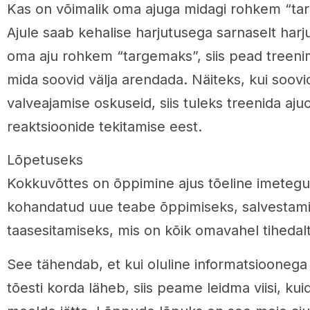
Kas on võimalik oma ajuga midagi rohkem “t
Ajule saab kehalise harjutusega sarnaselt har
oma aju rohkem “targemaks”, siis pead treenima
mida soovid välja arendada. Näiteks, kui soovid
valveajamise oskuseid, siis tuleks treenida aju
reaktsioonide tekitamise eest.
Lõpetuseks
Kokkuvõttes on õppimine ajus tõeline imetegu
kohandatud uue teabe õppimiseks, salvestamise
taasesitamiseks, mis on kõik omavahel tihedal
See tähendab, et kui oluline informatsioonega
tõesti korda läheb, siis peame leidma viisi, ku