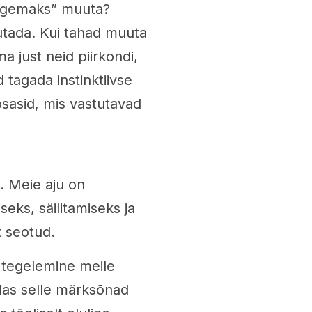
argemaks” muuta?
jutada. Kui tahad muuta
 just neid piirkondi,
 tagada instinktiivse
osasid, mis vastutavad
. Meie aju on
ks, säilitamiseks ja
t seotud.
 tegelemine meile
idas selle märksõnad