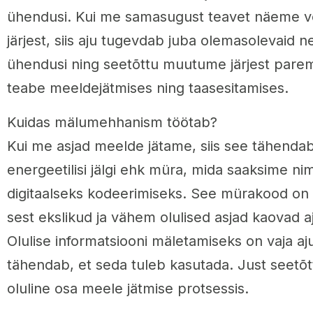
ühendusi. Kui me samasugust teavet näeme v
järjest, siis aju tugevdab juba olemasolevaid ne
ühendusi ning seetõttu muutume järjest pare
teabe meeldejätmises ning taasesitamises.
Kuidas mälumehhanism töötab?
Kui me asjad meelde jätame, siis see tähendab
energeetilisi jälgi ehk müra, mida saaksime n
digitaalseks kodeerimiseks. See mürakood on te
sest ekslikud ja vähem olulised asjad kaovad aj
Olulise informatsiooni mäletamiseks on vaja aju
tähendab, et seda tuleb kasutada. Just seetõt
oluline osa meele jätmise protsessis.