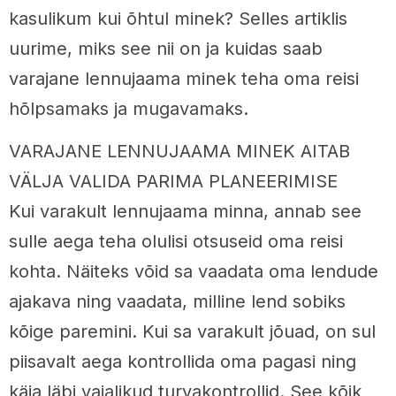
kasulikum kui õhtul minek? Selles artiklis
uurime, miks see nii on ja kuidas saab
varajane lennujaama minek teha oma reisi
hõlpsamaks ja mugavamaks.
VARAJANE LENNUJAAMA MINEK AITAB
VÄLJA VALIDA PARIMA PLANEERIMISE
Kui varakult lennujaama minna, annab see
sulle aega teha olulisi otsuseid oma reisi
kohta. Näiteks võid sa vaadata oma lendude
ajakava ning vaadata, milline lend sobiks
kõige paremini. Kui sa varakult jõuad, on sul
piisavalt aega kontrollida oma pagasi ning
käia läbi vajalikud turvakontrollid. See kõik