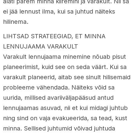
alati parem minna kiiremini ja varakult. Nii sa
ei jää lennust ilma, kui sa juhtud näiteks
hilinema.
LIHTSAD STRATEEGIAD, ET MINNA
LENNUJAAMA VARAKULT
Varakult lennujaama minemine nõuab pisut
planeerimist, kuid see on seda väärt. Kui sa
varakult planeerid, aitab see sinult hilisemaid
probleeme vähendada. Näiteks võid sa
uurida, millised avariiväljapääsud antud
lennujaamas asuvad, nii et kui midagi juhtub
ning sind on vaja evakueerida, sa tead, kust
minna. Sellised juhtumid võivad juhtuda