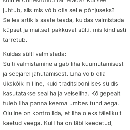
sülti ei õnnestunud tarretada? Kui see
juhtub, siis mis võib olla selle põhjuseks?
Selles artiklis saate teada, kuidas valmistada
küpset ja maitset pakkuvat sülti, mis kindlasti
tarretub.
Kuidas sülti valmistada:
Sülti valmistamine algab liha kuumutamisest
ja seejärel jahutamisest. Liha võib olla
ükskõik milline, kuid traditsioonilises süldis
kasutatakse sealiha ja veiseliha. Kõigepealt
tuleb liha panna keema umbes tund aega.
Oluline on kontrollida, et liha oleks täielikult
kaetud veega. Kui liha on läbi keedetud,