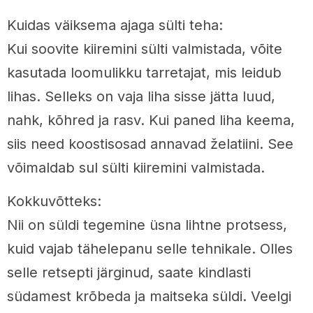
Kuidas väiksema ajaga sülti teha:
Kui soovite kiiremini sülti valmistada, võite
kasutada loomulikku tarretajat, mis leidub
lihas. Selleks on vaja liha sisse jätta luud,
nahk, kõhred ja rasv. Kui paned liha keema,
siis need koostisosad annavad želatiini. See
võimaldab sul sülti kiiremini valmistada.
Kokkuvõtteks:
Nii on süldi tegemine üsna lihtne protsess,
kuid vajab tähelepanu selle tehnikale. Olles
selle retsepti järginud, saate kindlasti
südamest krõbeda ja maitseka süldi. Veelgi