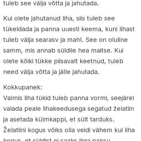
tuleb see välja võtta ja jahutada.
Kui olete jahutanud liha, siis tuleb see
tükeldada ja panna uuesti keema, kuni lihast
tuleb välja searasv ja mahl. See on oluline
samm, mis annab süldile hea maitse. Kui
olete kõiki tükke piisavalt keetnud, tuleb
need välja võtta ja jälle jahutada.
Kokkupanek:
Valmis liha tükid tuleb panna vormi, seejärel
valada peale lihakeedusega segatud želatiin
ja asetada külmkappi, et sült tarduks.
Želatiini kogus võiks olla veidi vähem kui liha
kogus, et süldist ei saaks liiga paksu.