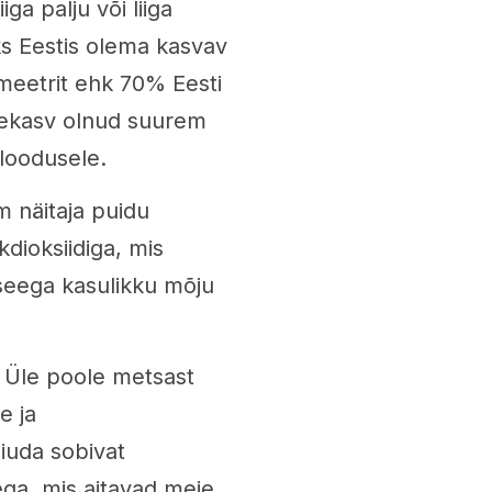
ga palju või liiga
s Eestis olema kasvav
umeetrit ehk 70% Eesti
rdekasv olnud suurem
 loodusele.
 näitaja puidu
kdioksiidiga, mis
eega kasulikku mõju
. Üle poole metsast
e ja
iuda sobivat
ga, mis aitavad meie