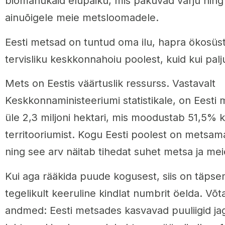
biomahukaid elupaiku, mis pakuvad varju nin
ainuõigele meie metsloomadele.
Eesti metsad on tuntud oma ilu, hapra ökosüst
tervisliku keskkonnahoiu poolest, kuid kui palj
Mets on Eestis väärtuslik ressurss. Vastavalt
Keskkonnaministeeriumi statistikale, on Eest
üle 2,3 miljoni hektari, mis moodustab 51,5% 
territooriumist. Kogu Eesti poolest on metsa
ning see arv näitab tihedat suhet metsa ja mei
Kui aga rääkida puude kogusest, siis on täps
tegelikult keeruline kindlat numbrit öelda. Võ
andmed: Eesti metsades kasvavad puuliigid j