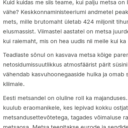
Kuid kuidas me siis teame, kui palju metsa on lii
vähe? Keskkonnaministeeriumi andmetel peak
mets, mille brutomaht ületab 424 miljonit tih
elusmassist. Viimastel aastatel on metsa juu
kui raiemaht, mis on hea uudis nii meile kui ka
Teadlaste sõnul on kasvava metsa kõige parem
netosidumissuutlikkus atmosfäärist pärit süsini
vähendab kasvuhoonegaaside hulka ja omab s
kliimale.
Eesti metsandel on oluline roll ka majanduses
kuulub eraomanikele, kes lepivad kokku ostjat
metsandusettevõtetega, tagades võimaluse ra
metsaosa. Metsa teenitakse eurode ja sendide