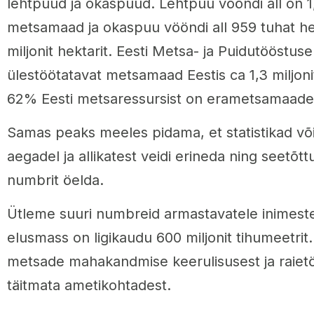
lehtpuud ja okaspuud. Lehtpuu vööndi all on 1,
metsamaad ja okaspuu vööndi all 959 tuhat he
miljonit hektarit. Eesti Metsa- ja Puidutööstus
ülestöötatavat metsamaad Eestis ca 1,3 miljoni
62% Eesti metsaressursist on erametsamaade
Samas peaks meeles pidama, et statistikad või
aegadel ja allikatest veidi erineda ning seetõtt
numbrit öelda.
Ütleme suuri numbreid armastavatele inimeste
elusmass on ligikaudu 600 miljonit tihumeetrit
metsade mahakandmise keerulisusest ja raietöö
täitmata ametikohtadest.