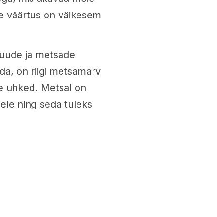
e väärtus on väikesem
puude ja metsade
da, on riigi metsamarv
me uhked. Metsal on
ele ning seda tuleks