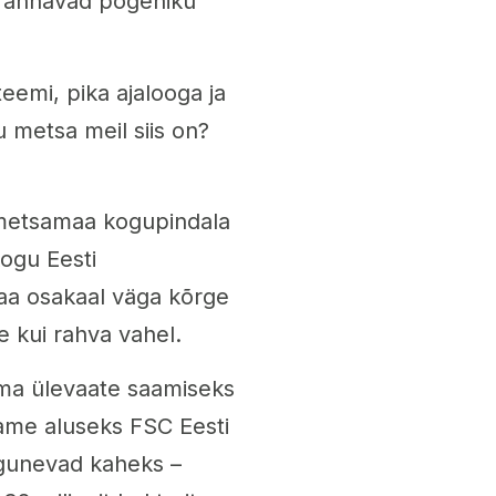
g annavad põgeniku
eemi, pika ajalooga ja
u metsa meil siis on?
i metsamaa kogupindala
kogu Eesti
maa osakaal väga kõrge
e kui rahva vahel.
ema ülevaate saamiseks
tame aluseks FSC Eesti
agunevad kaheks –