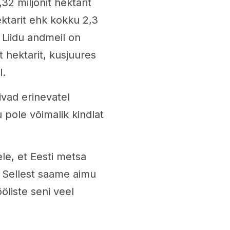
32 miljonit hektarit
ktarit ehk kokku 2,3
e Liidu andmeil on
t hektarit, kusjuures
l.
vad erinevatel
u pole võimalik kindlat
le, et Eesti metsa
. Sellest saame aimu
liste seni veel