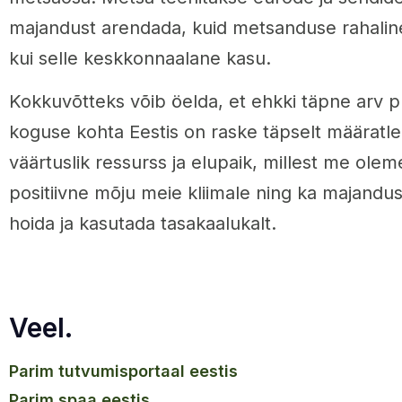
majandust arendada, kuid metsanduse rahalin
kui selle keskkonnaalane kasu.
Kokkuvõtteks võib öelda, et ehkki täpne arv 
koguse kohta Eestis on raske täpselt määratle
väärtuslik ressurss ja elupaik, millest me ole
positiivne mõju meie kliimale ning ka majandus
hoida ja kasutada tasakaalukalt.
Veel.
parim tutvumisportaal eestis
parim spaa eestis