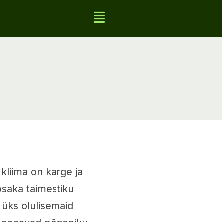
i kliima on karge ja
psaka taimestiku
 üks olulisemaid