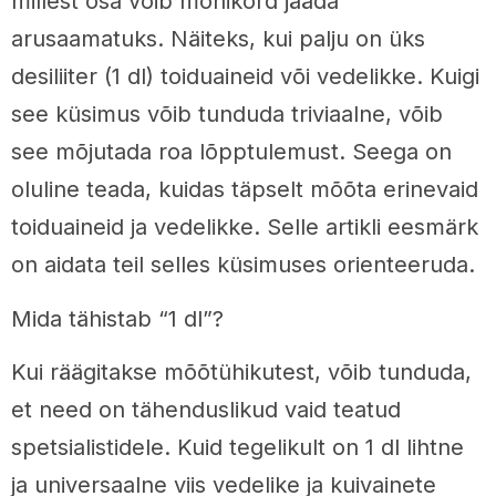
millest osa võib mõnikord jääda
arusaamatuks. Näiteks, kui palju on üks
desiliiter (1 dl) toiduaineid või vedelikke. Kuigi
see küsimus võib tunduda triviaalne, võib
see mõjutada roa lõpptulemust. Seega on
oluline teada, kuidas täpselt mõõta erinevaid
toiduaineid ja vedelikke. Selle artikli eesmärk
on aidata teil selles küsimuses orienteeruda.
Mida tähistab “1 dl”?
Kui räägitakse mõõtühikutest, võib tunduda,
et need on tähenduslikud vaid teatud
spetsialistidele. Kuid tegelikult on 1 dl lihtne
ja universaalne viis vedelike ja kuivainete