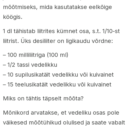
mõõtmiseks, mida kasutatakse eelkõige
köögis.
1 dl tähistab liitrites kümnet osa, s.t. 1/10-st
liitrist. Üks desiliiter on ligikaudu võrdne:
– 100 milliliitriga (100 ml)
– 1/2 tassi vedelikku
– 10 supilusikatäit vedelikku või kuivainet
– 15 teelusikatäit vedelikku või kuivainet
Miks on tähtis täpselt mõõta?
Mõnikord arvatakse, et vedeliku osas pole
väikesed mõõtühikud olulised ja saate vabalt