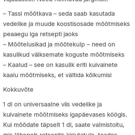
– Tassi mõõtkava – seda saab kasutada
vedelike ja muude koostisosade mõõtmiseks
peaaegu iga retsepti jaoks
– Mõõtelusikad ja mõõtekulp – need on
kasulikud väiksemate koguste mõõtmiseks
– Kaalud – see on kasulik eriti kuivainete
kaalu mõõtmiseks, et vältida kõikumisi
Kokkuvõte
1 dl on universaalne viis vedelike ja
kuivainete mõõtmiseks igapäevases köögis.
Kui mõõdate täpselt 1 dl, saate valmistoitu,
mis läheneb retseptis kirjutatule, teades,