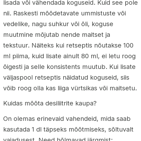
lisada või vähendada koguseid. Kuid see pole
nii. Raskesti mõõdetavate ummistuste või
vedelike, nagu suhkur või õli, koguse
muutmine mõjutab nende maitset ja
tekstuur. Näiteks kui retseptis nõutakse 100
ml piima, kuid lisate ainult 80 ml, ei letu roog
õigesti ja selle konsistents muutub. Kui lisate
väljaspool retseptis näidatud koguseid, siis
võib roog olla kas liiga vürtsikas või maitsetu.
Kuidas mõõta desiliitrite kaupa?
On olemas erinevaid vahendeid, mida saab
kasutada 1 dl täpseks mõõtmiseks, sõltuvalt
vajadusest. Need hõlmavad järgmist: