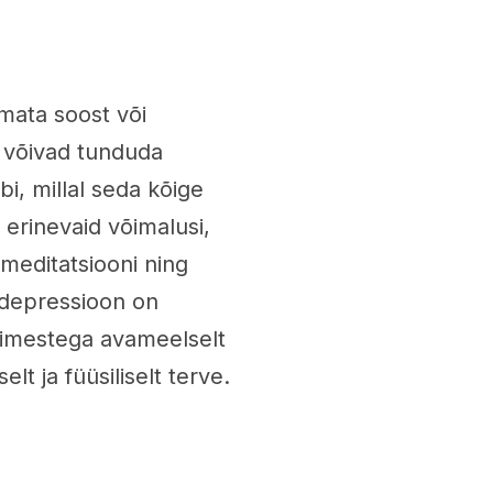
mata soost või
, võivad tunduda
i, millal seda kõige
 erinevaid võimalusi,
meditatsiooni ning
t depressioon on
 inimestega avameelselt
lt ja füüsiliselt terve.