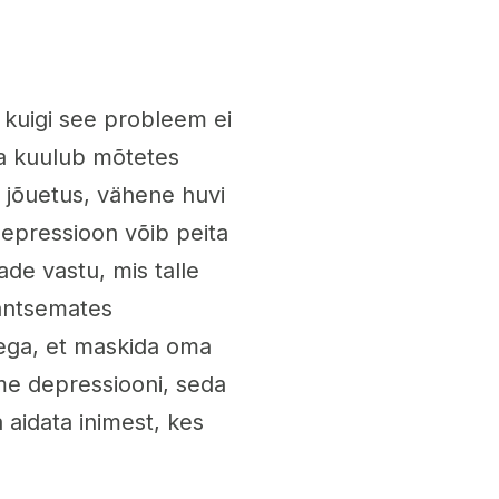
 kuigi see probleem ei
ka kuulub mõtetes
, jõuetus, vähene huvi
Depressioon võib peita
ade vastu, mis talle
antsemates
sega, et maskida oma
me depressiooni, seda
aidata inimest, kes