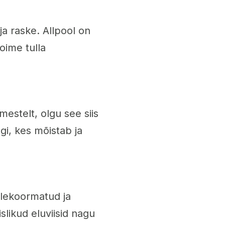
ja raske. Allpool on
oime tulla
mestelt, olgu see siis
gi, kes mõistab ja
ülekoormatud ja
slikud eluviisid nagu