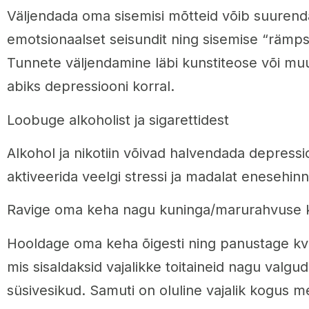
Väljendada oma sisemisi mõtteid võib suuren
emotsionaalset seisundit ning sisemise “rämp
Tunnete väljendamine läbi kunstiteose või mu
abiks depressiooni korral.
Loobuge alkoholist ja sigarettidest
Alkohol ja nikotiin võivad halvendada depress
aktiveerida veelgi stressi ja madalat enesehin
Ravige oma keha nagu kuninga/marurahvuse 
Hooldage oma keha õigesti ning panustage kval
mis sisaldaksid vajalikke toitaineid nagu valgu
süsivesikud. Samuti on oluline vajalik kogus m