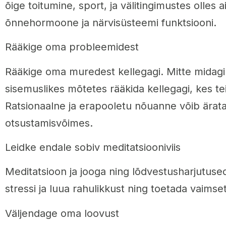
õige toitumine, sport, ja välitingimustes olles
õnnehormoone ja närvisüsteemi funktsiooni.
Rääkige oma probleemidest
Rääkige oma muredest kellegagi. Mitte midagi p
sisemuslikes mõtetes rääkida kellegagi, kes te
Ratsionaalne ja erapooletu nõuanne võib ärat
otsustamisvõimes.
Leidke endale sobiv meditatsiooniviis
Meditatsioon ja jooga ning lõdvestusharjutus
stressi ja luua rahulikkust ning toetada vaimse
Väljendage oma loovust