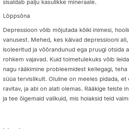
sisaldab palju kasulikke mineraale.
Lõppsõna
Depressioon võib mõjutada kõiki inimesi, hooli
vanusest. Mehed, kes käivad depressiooni all
isoleeritud ja võõrandunud ega pruugi otsida ab
rohkem vajavad. Kuid toimetulekuks võib leida
nagu rääkimine probleemidest kellegagi, teha 
süüa tervislikult. Oluline on meeles pidada, e
ravitav, ja abi on alati olemas. Rääkige teiste
ja tee õigemaid valikuid, mis hoiaksid teid vaimse