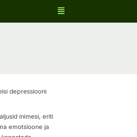
eisi depressiooni
usid inimesi, eriti
 oma emotsioone ja