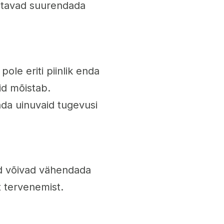
 aitavad suurendada
ole eriti piinlik enda
id mõistab.
ada uinuvaid tugevusi
ed võivad vähendada
t tervenemist.