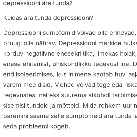
depressiooni ära tunda?
Kuidas ära tunda depressiooni?
Depressiooni sümptomid võivad olla erinevad,
pruugi olla nähtav. Depressiooni märkide hul
korduv negatiivne enesekriitika, ilmekas hoiak
enese ehitamist, ühiskondlikku tegevust jne. 
end isoleerimises, kus inimene kaotab huvi asj
varem meeldisid. Mehed võivad tegeleda risk
tegevustes, näiteks suurema alkoholi tarbimi
sisemisi tundeid ja mõtteid. Mida rohkem uuri
paremini saame selle sümptomeid ära tunda ja 
seda probleemi kogeb.