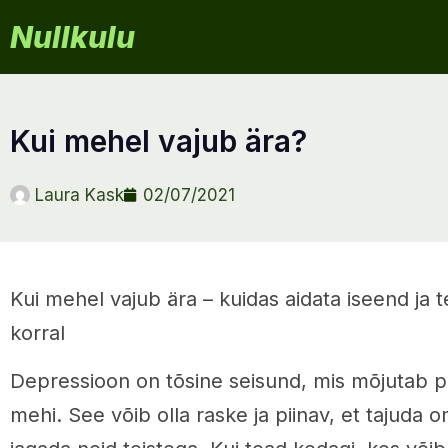
Nullkulu
kui mehel vajub ära?
Laura Kask
02/07/2021
Kui mehel vajub ära – kuidas aidata iseend ja t
korral
Depressioon on tõsine seisund, mis mõjutab palj
mehi. See võib olla raske ja piinav, et tajuda