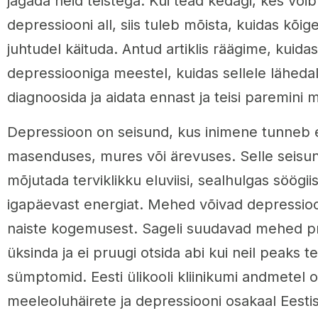
jagada neid teistega. Kui tead kedagi, kes või
depressiooni all, siis tuleb mõista, kuidas kõige
juhtudel käituda. Antud artiklis räägime, kuidas
depressiooniga meestel, kuidas sellele lähedal 
diagnoosida ja aidata ennast ja teisi paremini m
Depressioon on seisund, kus inimene tunneb 
masenduses, mures või ärevuses. Selle seisun
mõjutada terviklikku eluviisi, sealhulgas söögii
igapäevast energiat. Mehed võivad depressioo
naiste kogemusest. Sageli suudavad mehed 
üksinda ja ei pruugi otsida abi kui neil peaks 
sümptomid. Eesti ülikooli kliinikumi andmetel
meeleoluhäirete ja depressiooni osakaal Eestis 