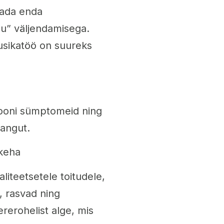
dada enda
su” väljendamisega.
usikatöö on suureks
iooni sümptomeid ning
nangut.
keha
iteetsetele toitudele,
d, rasvad ning
ererohelist alge, mis