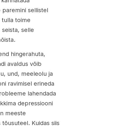
b kannatada
 paremini sellistel
 tulla toime
seista, selle
õista.
end hingerahuta,
di avaldus võib
su, und, meeleolu ja
ni ravimisel erineda
probleeme lahendada
tekkima depressiooni
 on meeste
tõusuteel. Kuidas siis