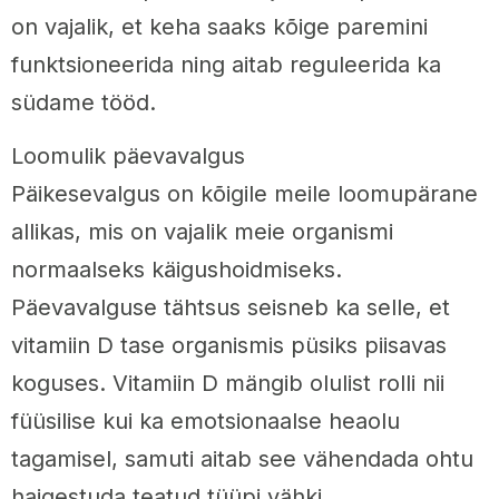
on vajalik, et keha saaks kõige paremini
funktsioneerida ning aitab reguleerida ka
südame tööd.
Loomulik päevavalgus
Päikesevalgus on kõigile meile loomupärane
allikas, mis on vajalik meie organismi
normaalseks käigushoidmiseks.
Päevavalguse tähtsus seisneb ka selle, et
vitamiin D tase organismis püsiks piisavas
koguses. Vitamiin D mängib olulist rolli nii
füüsilise kui ka emotsionaalse heaolu
tagamisel, samuti aitab see vähendada ohtu
haigestuda teatud tüüpi vähki.