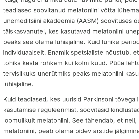
teadlased soovitanud melatoniini võtta lühem
unemeditsiini akadeemia (AASM) soovituses öe
täiskasvanutel, kes kasutavad melatoniini une
peaks see olema lühiajaline. Kuid lühike perio
individuaalselt. Enamik spetsialiste nõustub, e
tohiks kesta rohkem kui kolm kuud. Püüa lähtu
tervislikuks unerütmiks peaks melatoniini ka
lühiajaline.
Kuid teadlased, kes uurisid Parkinsoni tõvega 
kasutamise reguleerimist, soovitasid kindlusta
loomulikult melatoniini. See tähendab, et neil
melatoniini, peab olema pidev arstide jälgimin