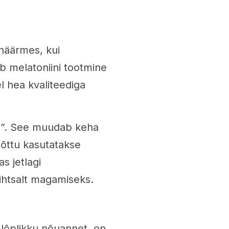
näärmes, kui
b melatoniini tootmine
l hea kvaliteediga
ni”. See muudab keha
õttu kasutatakse
s jetlagi
lihtsalt magamiseks.
 lõplikku nõuannet, on