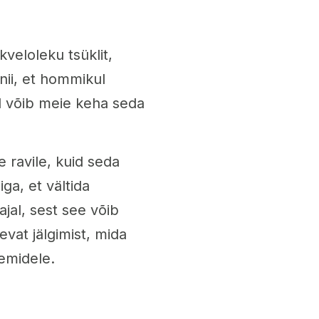
veloleku tsüklit,
nii, et hommikul
d võib meie keha seda
e ravile, kuid seda
iga, et vältida
ajal, sest see võib
devat jälgimist, mida
eemidele.