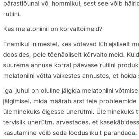
pärastlõunal või hommikul, sest see võib häiri
rutiini.
Kas melatoniinil on kõrvaltoimeid?
Enamikul inimestel, kes võtavad lühiajaliselt me
doosides, pole tõenäoliselt kõrvaltoimeid. Ku
suurema annuse korral päevase rutiini produkt
melatoniini võtta väikestes annustes, et hoida
Igal juhul on oluline jälgida melatoniini võtmis
jälgimisel, mida määrab arst teie probleemide p
üleminekuks õigesse unerütmi. Üleminekuks tul
tervislik unerütm, arvestades, et kasekäbidess
kasutamine võib seda looduslikult parandada.