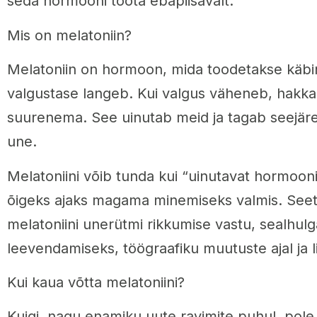
seda hormooni toota ebapiisavalt.
Mis on melatoniin?
Melatoniin on hormoon, mida toodetakse käbi
valgustase langeb. Kui valgus väheneb, hakka
suurenema. See uinutab meid ja tagab seejäre
une.
Melatoniini võib tunda kui “uinutavat hormoo
õigeks ajaks magama minemiseks valmis. Seet
melatoniini unerütmi rikkumise vastu, sealhulga
leevendamiseks, töögraafiku muutuste ajal ja 
Kui kaua võtta melatoniini?
Kuigi, nagu enamiku uute ravimite puhul, pole