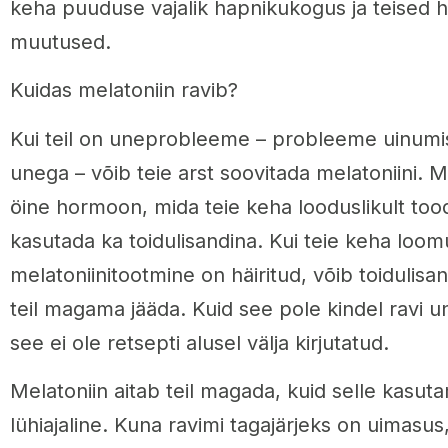
keha puuduse vajalik hapnikukogus ja teised
muutused.
Kuidas melatoniin ravib?
Kui teil on uneprobleeme – probleeme uinumis
unega – võib teie arst soovitada melatoniini. Me
öine hormoon, mida teie keha looduslikult too
kasutada ka toidulisandina. Kui teie keha loom
melatoniinitootmine on häiritud, võib toidulisa
teil magama jääda. Kuid see pole kindel ravi u
see ei ole retsepti alusel välja kirjutatud.
Melatoniin aitab teil magada, kuid selle kasu
lühiajaline. Kuna ravimi tagajärjeks on uimasus,