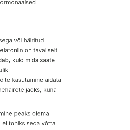
 hormonaalsed
ega või häiritud
latoniin on tavaliselt
dab, kuid mida saate
ulik
ndite kasutamine aidata
nehäirete jaoks, kuna
tamine peaks olema
 ei tohiks seda võtta