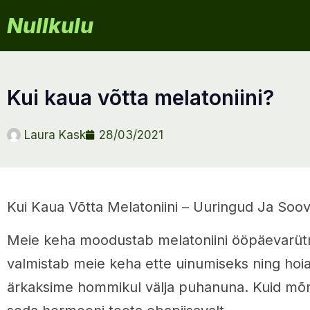
Nullkulu
kui kaua võtta melatoniini?
Laura Kask
28/03/2021
Kui Kaua Võtta Melatoniini – Uuringud Ja Soov
Meie keha moodustab melatoniini ööpäevarü
valmistab meie keha ette uinumiseks ning hoiab
ärkaksime hommikul välja puhanuna. Kuid mõn