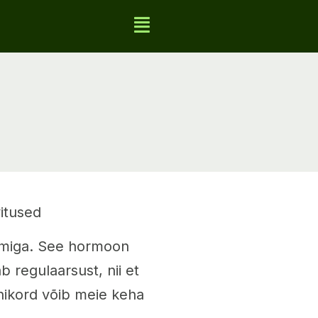
itused
tmiga. See hormoon
 regulaarsust, nii et
ikord võib meie keha