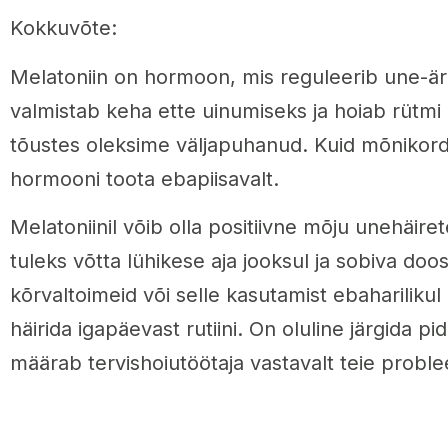
Kokkuvõte:
Melatoniin on hormoon, mis reguleerib une-ärk
valmistab keha ette uinumiseks ja hoiab rütmi 
tõustes oleksime väljapuhanud. Kuid mõnikor
hormooni toota ebapiisavalt.
Melatoniinil võib olla positiivne mõju unehäiret
tuleks võtta lühikese aja jooksul ja sobiva doos
kõrvaltoimeid või selle kasutamist ebaharilikul 
häirida igapäevast rutiini. On oluline järgida pi
määrab tervishoiutöötaja vastavalt teie probl