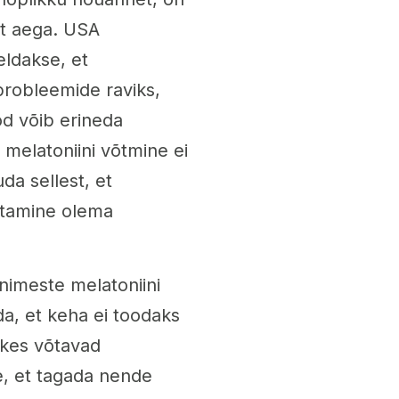
at aega. USA
ldakse, et
probleemide raviks,
od võib erineda
t melatoniini võtmine ei
da sellest, et
sutamine olema
inimeste melatoniini
da, et keha ei toodaks
, kes võtavad
e, et tagada nende