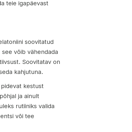
da teie igapäevast
latoniini soovitatud
id see võib vähendada
iivsust. Soovitatav on
 seda kahjutuna.
e pidevat kestust
õhjal ja ainult
eks rutiiniks valida
entsi või tee