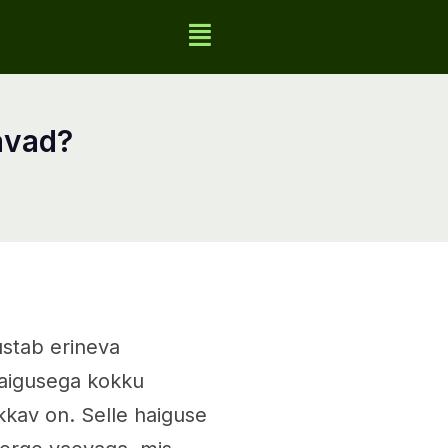
avad?
ustab erineva
haigusega kokku
kkav on. Selle haiguse