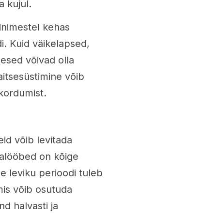
 kujul.
inimestel kehas
i. Kuid väikelapsed,
esed võivad olla
itsesüstimine võib
kordumist.
id võib levitada
ahalööbed on kõige
 leviku perioodi tuleb
mis võib osutuda
nd halvasti ja