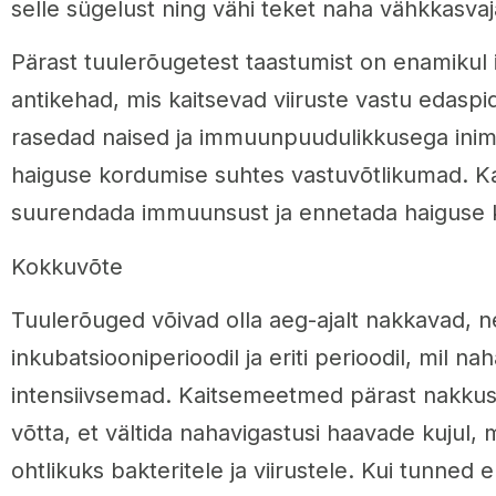
selle sügelust ning vähi teket naha vähkkasvaja
Pärast tuulerõugetest taastumist on enamikul 
antikehad, mis kaitsevad viiruste vastu edaspid
rasedad naised ja immuunpuudulikkusega inim
haiguse kordumise suhtes vastuvõtlikumad. Ka
suurendada immuunsust ja ennetada haiguse 
Kokkuvõte
Tuulerõuged võivad olla aeg-ajalt nakkavad, ne
inkubatsiooniperioodil ja eriti perioodil, mil n
intensiivsemad. Kaitsemeetmed pärast nakkuse
võtta, et vältida nahavigastusi haavade kujul, 
ohtlikuks bakteritele ja viirustele. Kui tunned e