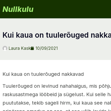
Nullkulu
kui kaua on tuulerõuged nakk
Laura Kask
10/09/2021
Kui kaua on tuulerõuged nakkavad
Tuulerõuged on levinud nahahaigus, mis põhj
raskusastmega lööbeid ja sügelust. Kui selle 
puututakse, tekib sageli hirm, kui kaua see na