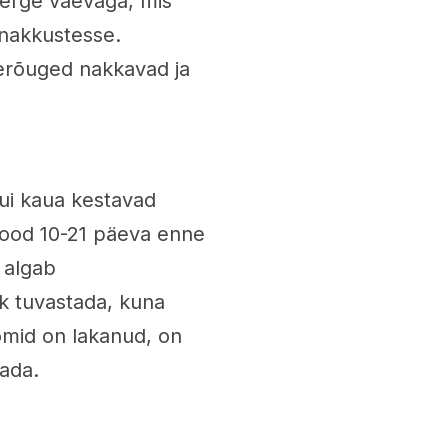
kerge vaevaga, mis
 nakkustesse.
lerõuged nakkavad ja
kui kaua kestavad
iood 10-21 päeva enne
 algab
ik tuvastada, kuna
omid on lakanud, on
tada.