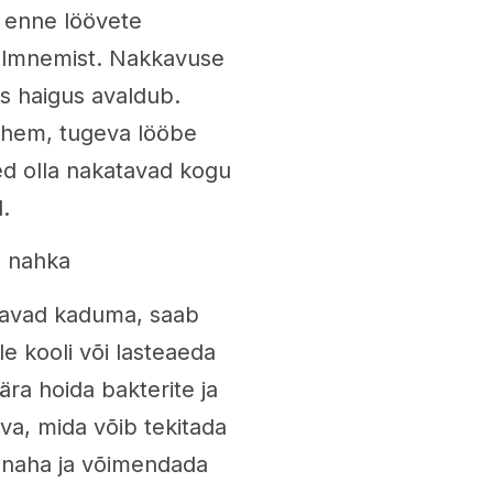
 enne löövete
 ilmnemist. Nakkavuse
as haigus avaldub.
lühem, tugeva lööbe
ed olla nakatavad kogu
.
a nahka
kavad kaduma, saab
le kooli või lasteaeda
ära hoida bakterite ja
ava, mida võib tekitada
a naha ja võimendada