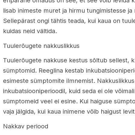
eripärane omadus on see, et see võib levida 
lisab inimeste muret ja hirmu tungimistesse ja
Sellepärast ongi tähtis teada, kui kaua on tuu
kuidas neid vältida.
Tuulerõugete nakkuslikkus
Tuulerõugete nakkuse kestus sõltub sellest, 
sümptomid. Reeglina kestab inkubatsiooniper
esimeste sümptomite ilmnemist. Nakkuslikkus
inkubatsiooniperioodil, kuid seda ei ole võimal
sümptomeid veel ei esine. Kui haiguse sümpt
vaja jälgida, kui kaua inimene võib haigust levi
Nakkav periood