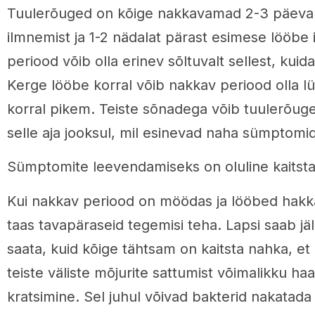
Tuulerõuged on kõige nakkavamad 2-3 päeva
ilmnemist ja 1-2 nädalat pärast esimese lööbe
periood võib olla erinev sõltuvalt sellest, kuid
Kerge lööbe korral võib nakkav periood olla 
korral pikem. Teiste sõnadega võib tuulerõug
selle aja jooksul, mil esinevad naha sümptomid
Sümptomite leevendamiseks on oluline kaitst
Kui nakkav periood on möödas ja lööbed hak
taas tavapäraseid tegemisi teha. Lapsi saab jäl
saata, kuid kõige tähtsam on kaitsta nahka, et 
teiste väliste mõjurite sattumist võimalikku ha
kratsimine. Sel juhul võivad bakterid nakatad